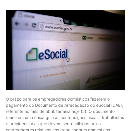
O prazo para os empregadores domésticos fazerem o
pagamento do Documento de Arrecadação do eSocial (DAE),
referente ao mês de abril, termina hoje (5). O documento
reúne em uma única guia as contribuições fiscais, trabalhistas
e previdenciárias que devem ser recolhidas pelos
empregadores relativas aos trabalhadores domésticos.