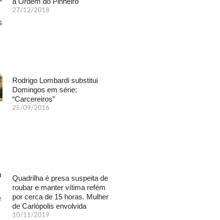
a Ordem do Pinheiro
27/12/2018
Rodrigo Lombardi substitui
Domingos em série:
“Carcereiros”
25/09/2016
Quadrilha é presa suspeita de
roubar e manter vítima refém
por cerca de 15 horas. Mulher
de Carlópolis envolvida
10/11/2019