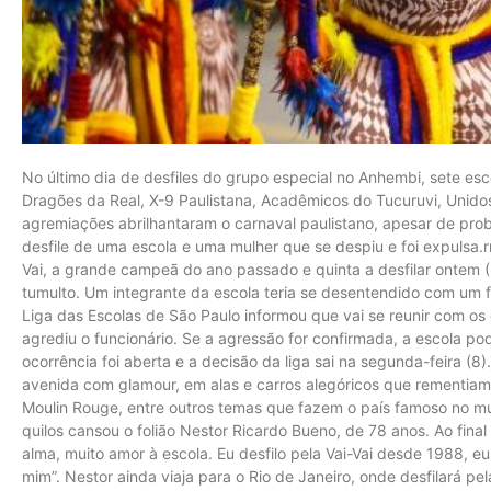
No último dia de desfiles do grupo especial no Anhembi, sete esc
Dragões da Real, X-9 Paulistana, Acadêmicos do Tucuruvi, Unido
agremiações abrilhantaram o carnaval paulistano, apesar de prob
desfile de uma escola e uma mulher que se despiu e foi expulsa.r
Vai, a grande campeã do ano passado e quinta a desfilar ontem (6
tumulto. Um integrante da escola teria se desentendido com um f
Liga das Escolas de São Paulo informou que vai se reunir com os
agrediu o funcionário. Se a agressão for confirmada, a escola p
ocorrência foi aberta e a decisão da liga sai na segunda-feira (8
avenida com glamour, em alas e carros alegóricos que rementiam
Moulin Rouge, entre outros temas que fazem o país famoso no 
quilos cansou o folião Nestor Ricardo Bueno, de 78 anos. Ao final
alma, muito amor à escola. Eu desfilo pela Vai-Vai desde 1988, 
mim”. Nestor ainda viaja para o Rio de Janeiro, onde desfilará p