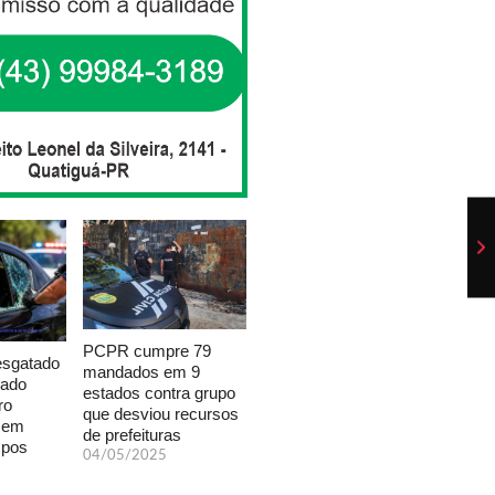
PCPR cumpre 79
esgatado
mandados em 9
xado
estados contra grupo
ro
que desviou recursos
a em
de prefeituras
mpos
04/05/2025