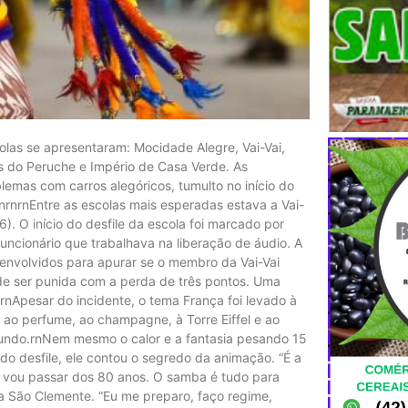
olas se apresentaram: Mocidade Alegre, Vai-Vai,
s do Peruche e Império de Casa Verde. As
lemas com carros alegóricos, tumulto no início do
nrnrnEntre as escolas mais esperadas estava a Vai-
). O início do desfile da escola foi marcado por
uncionário que trabalhava na liberação de áudio. A
 envolvidos para apurar se o membro da Vai-Vai
ode ser punida com a perda de três pontos. Uma
).rnApesar do incidente, o tema França foi levado à
 ao perfume, ao champagne, à Torre Eiffel e ao
mundo.rnNem mesmo o calor e a fantasia pesando 15
 do desfile, ele contou o segredo da animação. “É a
eu vou passar dos 80 anos. O samba é tudo para
ela São Clemente. “Eu me preparo, faço regime,