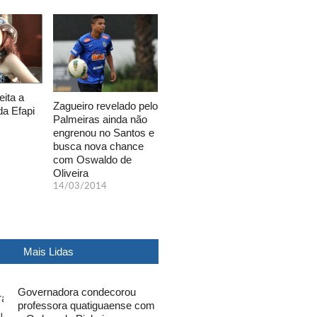
eita a
Zagueiro revelado pelo
da Efapi
Palmeiras ainda não
engrenou no Santos e
busca nova chance
com Oswaldo de
Oliveira
14/03/2014
Mais Lidas
Governadora condecorou
professora quatiguaense com