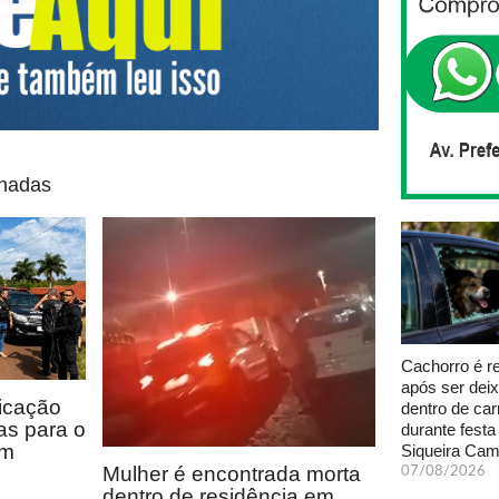
onadas
Cachorro é r
após ser dei
icação
dentro de car
as para o
durante fest
em
Siqueira Ca
Mulher é encontrada morta
07/08/2026
dentro de residência em