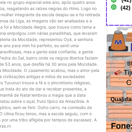
treia no grupo especial este ano, após quatro anos
 resgatando as raízes negras do ritmo. Logo no
mulher integrante da escola despiu-se e foi retirada
nsa da Liga, as imagens vão ser analisadas e a
a foi a Mocidade Alegre, que trouxe como tema a
ateria empolgou com várias paradinhas, que levaram
 bateria da Mocidade, representou Oyá, a senhora
te ano para mim foi perfeito, eu senti uma
ravilhosas, mas a gente está confiante, a gente
Pedra do Sal, bairro onde os negros libertos faziam
de 53 anos, que desfila há 30 anos pela Mocidade.
 à Mocidade. O casamento acabou, mas o amor pela
s civilizações antigas e mitos de sociedades
Tucuruvi trouxe a fé e o sincretismo religioso,
ue trata do ato de dar e receber presentes, a
a manhã de Natal lembrou a magia que a data
tratou sobre o açaí, fruto típico da Amazônia. A
órico, sem se ferir. Outro carro, na comissão de
 clima ficou tenso, mas a escola seguiu, com o
 por uma tribo afligida por tempos de escassez. A
ras.rn