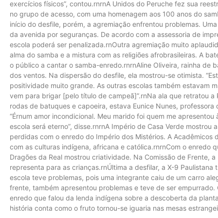
exercícios físicos”, contou.rnrnA Unidos do Peruche fez sua rees
no grupo de acesso, com uma homenagem aos 100 anos do samba,
início do desfile, porém, a agremiação enfrentou problemas. Uma 
da avenida por seguranças. De acordo com a assessoria de impre
escola poderá ser penalizada.rnOutra agremiação muito aplaudid
alma do samba e a mistura com as religiões afrobrasileiras. A b
o público a cantar o samba-enredo.rnrnAline Oliveira, rainha de
dos ventos. Na dispersão do desfile, ela mostrou-se otimista. “Es
positividade muito grande. As outras escolas também estavam ma
vem para brigar [pelo título de campeã]”.rnNa ala que retratou a 
rodas de batuques e capoeira, estava Eunice Nunes, professora 
“Érnum amor incondicional. Meu marido foi quem me apresentou
escola será eterno”, disse.rnrnA Império de Casa Verde mostrou a
perdidas com o enredo do Império dos Mistérios. A Acadêmicos do 
com as culturas indígena, africana e católica.rnrnCom o enredo q
Dragões da Real mostrou criatividade. Na Comissão de Frente, 
representa para as crianças.rnÚltima a desfilar, a X-9 Paulistana 
escola teve problemas, pois uma integrante caiu de um carro aleg
frente, também apresentou problemas e teve de ser empurrado. O
enredo que falou da lenda indígena sobre a descoberta da planta
história conta como o fruto tornou-se iguaria nas mesas estrangei