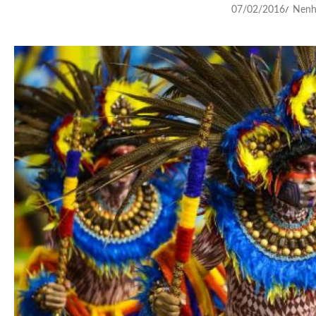
07/02/2016
Nenh
/