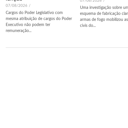
07/08/2026
/
07/08/2026
/
Uma investigação sobre u
Cargos do Poder Legislativo com
esquema de fabricação cla
mesma atribuição de cargos do Poder
armas de fogo mobilizou as 
Executivo não podem ter
civis do...
remuneração...