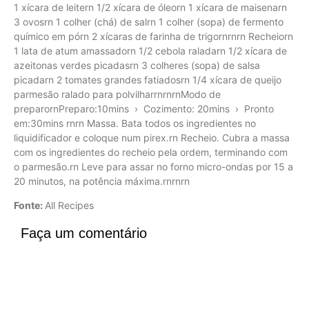
1 xícara de leitern 1/2 xícara de óleorn 1 xícara de maisenarn
3 ovosrn 1 colher (chá) de salrn 1 colher (sopa) de fermento
químico em pórn 2 xícaras de farinha de trigornrnrn Recheiorn
1 lata de atum amassadorn 1/2 cebola raladarn 1/2 xícara de
azeitonas verdes picadasrn 3 colheres (sopa) de salsa
picadarn 2 tomates grandes fatiadosrn 1/4 xícara de queijo
parmesão ralado para polvilharrnrnrnModo de
preparornPreparo:10mins › Cozimento: 20mins › Pronto
em:30mins rnrn Massa. Bata todos os ingredientes no
liquidificador e coloque num pirex.rn Recheio. Cubra a massa
com os ingredientes do recheio pela ordem, terminando com
o parmesão.rn Leve para assar no forno micro-ondas por 15 a
20 minutos, na potência máxima.rnrnrn
Fonte:
All Recipes
Faça um comentário