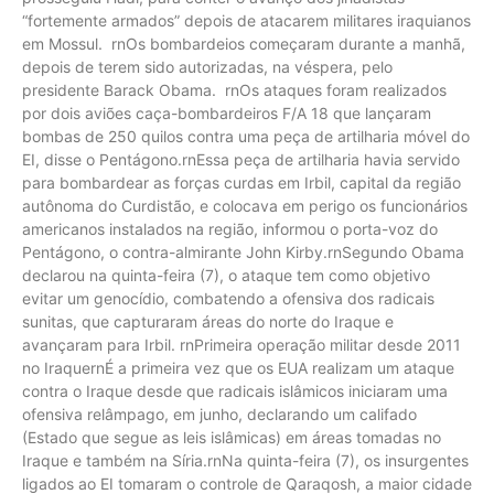
“fortemente armados” depois de atacarem militares iraquianos
em Mossul. rnOs bombardeios começaram durante a manhã,
depois de terem sido autorizadas, na véspera, pelo
presidente Barack Obama. rnOs ataques foram realizados
por dois aviões caça-bombardeiros F/A 18 que lançaram
bombas de 250 quilos contra uma peça de artilharia móvel do
EI, disse o Pentágono.rnEssa peça de artilharia havia servido
para bombardear as forças curdas em Irbil, capital da região
autônoma do Curdistão, e colocava em perigo os funcionários
americanos instalados na região, informou o porta-voz do
Pentágono, o contra-almirante John Kirby.rnSegundo Obama
declarou na quinta-feira (7), o ataque tem como objetivo
evitar um genocídio, combatendo a ofensiva dos radicais
sunitas, que capturaram áreas do norte do Iraque e
avançaram para Irbil. rnPrimeira operação militar desde 2011
no IraquernÉ a primeira vez que os EUA realizam um ataque
contra o Iraque desde que radicais islâmicos iniciaram uma
ofensiva relâmpago, em junho, declarando um califado
(Estado que segue as leis islâmicas) em áreas tomadas no
Iraque e também na Síria.rnNa quinta-feira (7), os insurgentes
ligados ao EI tomaram o controle de Qaraqosh, a maior cidade