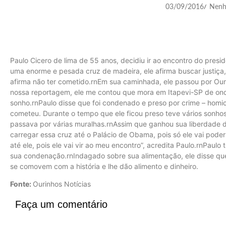
03/09/2016
Nenh
/
Paulo Cicero de lima de 55 anos, decidiu ir ao encontro do pre
uma enorme e pesada cruz de madeira, ele afirma buscar justiça
afirma não ter cometido.rnEm sua caminhada, ele passou por O
nossa reportagem, ele me contou que mora em Itapevi-SP de ond
sonho.rnPaulo disse que foi condenado e preso por crime – homi
cometeu. Durante o tempo que ele ficou preso teve vários sonh
passava por várias muralhas.rnAssim que ganhou sua liberdade de
carregar essa cruz até o Palácio de Obama, pois só ele vai pode
até ele, pois ele vai vir ao meu encontro”, acredita Paulo.rnPaul
sua condenação.rnIndagado sobre sua alimentação, ele disse q
se comovem com a história e lhe dão alimento e dinheiro.
Fonte:
Ourinhos Notícias
Faça um comentário