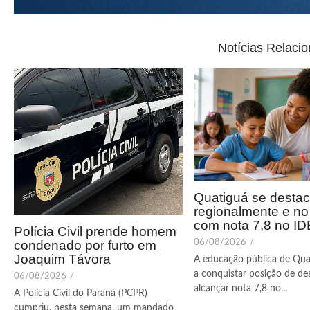
Notícias Relaci
Quatiguá se desta
regionalmente e n
com nota 7,8 no I
Polícia Civil prende homem
condenado por furto em
06/08/2026
/
Joaquim Távora
A educação pública de Qua
a conquistar posição de de
06/08/2026
/
alcançar nota 7,8 no...
A Polícia Civil do Paraná (PCPR)
cumpriu, nesta semana, um mandado