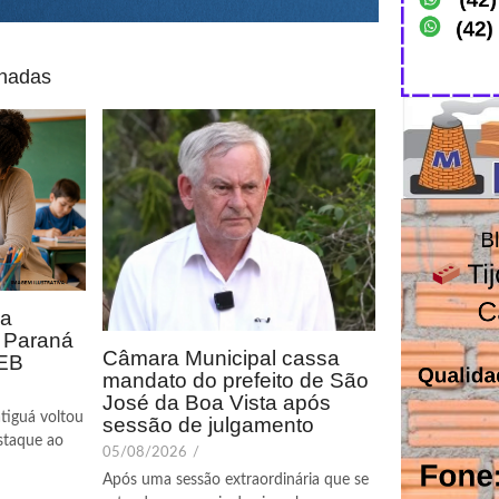
onadas
ca
o Paraná
Câmara Municipal cassa
DEB
mandato do prefeito de São
José da Boa Vista após
tiguá voltou
sessão de julgamento
staque ao
05/08/2026
/
Após uma sessão extraordinária que se