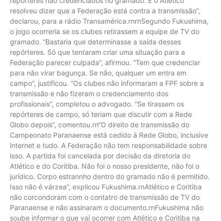
repórteres não credenciados no gramado. E o Atlético
resolveu dizer que a Federação está contra a transmissão”,
declarou, para a rádio Transamérica.rnrnSegundo Fukushima,
o jogo ocorreria se os clubes retirassem a equipe de TV do
gramado. “Bastaria que determinasse a saída desses
repórteres. Só que tentaram criar uma situação para a
Federação parecer culpada”, afirmou. “Tem que credenciar
para não virar bagunça. Se não, qualquer um entra em
campo”, justificou. “Os clubes não informaram a FPF sobre a
transmissão e não fizeram o credenciamento dos
profissionais”, completou o advogado. “Se tirassem os
repórteres de campo, só teriam que discutir com a Rede
Globo depois”, comentou.rn“O direito de transmissão do
Campeonato Paranaense está cedido à Rede Globo, inclusive
internet e tudo. A Federação não tem responsabilidade sobre
isso. A partida foi cancelada por decisão da diretoria do
Atlético e do Coritiba. Não foi o nosso presidente, não foi o
jurídico. Corpo estrannho dentro do gramado não é permitido.
Isso não é várzea”, explicou Fukushima.rnAtlético e Coritiba
não corcondoram com o contatro de transmissão de TV do
Paranaense e não assinaram o documento.rnFukushima não
soube informar o que vai ocorrer com Atlético e Coritiba na