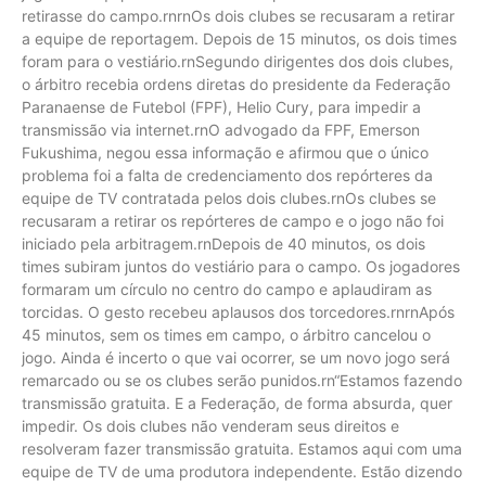
retirasse do campo.rnrnOs dois clubes se recusaram a retirar
a equipe de reportagem. Depois de 15 minutos, os dois times
foram para o vestiário.rnSegundo dirigentes dos dois clubes,
o árbitro recebia ordens diretas do presidente da Federação
Paranaense de Futebol (FPF), Helio Cury, para impedir a
transmissão via internet.rnO advogado da FPF, Emerson
Fukushima, negou essa informação e afirmou que o único
problema foi a falta de credenciamento dos repórteres da
equipe de TV contratada pelos dois clubes.rnOs clubes se
recusaram a retirar os repórteres de campo e o jogo não foi
iniciado pela arbitragem.rnDepois de 40 minutos, os dois
times subiram juntos do vestiário para o campo. Os jogadores
formaram um círculo no centro do campo e aplaudiram as
torcidas. O gesto recebeu aplausos dos torcedores.rnrnApós
45 minutos, sem os times em campo, o árbitro cancelou o
jogo. Ainda é incerto o que vai ocorrer, se um novo jogo será
remarcado ou se os clubes serão punidos.rn“Estamos fazendo
transmissão gratuita. E a Federação, de forma absurda, quer
impedir. Os dois clubes não venderam seus direitos e
resolveram fazer transmissão gratuita. Estamos aqui com uma
equipe de TV de uma produtora independente. Estão dizendo