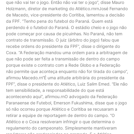
que não vai ter o jogo. Então não vai ter o jogo”, disse Mauro
Holzmann, diretor de marketing do Atlético.rnrnJosé Fernando
de Macedo, vice-presidente do Coritiba, lamentou a decisão
da FPF. “Tenho pena do futebol do Paraná. Quem está
perdendo é o futebol do Paraná. O estádio cheio e o jogo não
pode começar por causa de picuinhas. No Paraná, não tem
contrato de transmissão. O juiz (árbitro do jogo) falou que
recebe ordens do presidente da FPF”, disse o dirigente do
Coxa. “A Federação mandou uma ordem para a arbitragem de
que não pode ser feita a transmissão de dentro do campo
porque existe o contrato com a Rede Globo e a Federação
não permite que aconteça enquanto não for tirada do campo”,
afirmou Macedo.rn“É uma atitude arbitrária do presidente da
FPF”, disse o presidente do Atlético, Luiz Salim Emed. “Ele não
tem sensibilidade, a responsabilidade do que está
acontecendo aqui”, afirmou.rnO advogado da Federação
Paranaense de Futebol, Emerson Fukushima, disse que o jogo
só não ocorreu porque Atlético e Coritiba se recusaram a
retirar a equipe de reportagem de dentro do campo. “O
Atlético e o Coxa resolveram infringir o que determina o
regulamento do campeonato. Simplesmente mantiveram