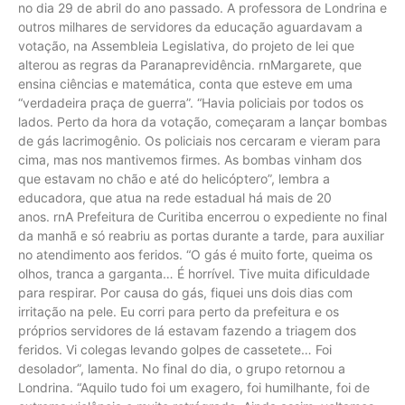
no dia 29 de abril do ano passado. A professora de Londrina e
outros milhares de servidores da educação aguardavam a
votação, na Assembleia Legislativa, do projeto de lei que
alterou as regras da Paranaprevidência. rnMargarete, que
ensina ciências e matemática, conta que esteve em uma
“verdadeira praça de guerra”. “Havia policiais por todos os
lados. Perto da hora da votação, começaram a lançar bombas
de gás lacrimogênio. Os policiais nos cercaram e vieram para
cima, mas nos mantivemos firmes. As bombas vinham dos
que estavam no chão e até do helicóptero”, lembra a
educadora, que atua na rede estadual há mais de 20
anos. rnA Prefeitura de Curitiba encerrou o expediente no final
da manhã e só reabriu as portas durante a tarde, para auxiliar
no atendimento aos feridos. “O gás é muito forte, queima os
olhos, tranca a garganta… É horrível. Tive muita dificuldade
para respirar. Por causa do gás, fiquei uns dois dias com
irritação na pele. Eu corri para perto da prefeitura e os
próprios servidores de lá estavam fazendo a triagem dos
feridos. Vi colegas levando golpes de cassetete… Foi
desolador”, lamenta. No final do dia, o grupo retornou a
Londrina. “Aquilo tudo foi um exagero, foi humilhante, foi de