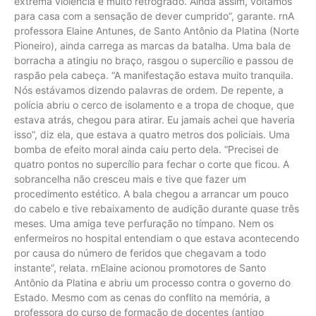
extrema violência e muito retrógrado. Ainda assim, voltamos
para casa com a sensação de dever cumprido”, garante. rnA
professora Elaine Antunes, de Santo Antônio da Platina (Norte
Pioneiro), ainda carrega as marcas da batalha. Uma bala de
borracha a atingiu no braço, rasgou o supercílio e passou de
raspão pela cabeça. “A manifestação estava muito tranquila.
Nós estávamos dizendo palavras de ordem. De repente, a
polícia abriu o cerco de isolamento e a tropa de choque, que
estava atrás, chegou para atirar. Eu jamais achei que haveria
isso”, diz ela, que estava a quatro metros dos policiais. Uma
bomba de efeito moral ainda caiu perto dela. “Precisei de
quatro pontos no supercílio para fechar o corte que ficou. A
sobrancelha não cresceu mais e tive que fazer um
procedimento estético. A bala chegou a arrancar um pouco
do cabelo e tive rebaixamento de audição durante quase três
meses. Uma amiga teve perfuração no tímpano. Nem os
enfermeiros no hospital entendiam o que estava acontecendo
por causa do número de feridos que chegavam a todo
instante”, relata. rnElaine acionou promotores de Santo
Antônio da Platina e abriu um processo contra o governo do
Estado. Mesmo com as cenas do conflito na memória, a
professora do curso de formação de docentes (antigo