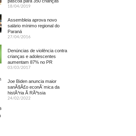
páscoa para 350 crianças
18/04/2019
Assembleia aprova novo
salário mínimo regional do
Paraná
27/04/2016
Denúncias de violência contra
crianças e adolescentes
aumentam 87% no PR
03/03/2017
Joe Biden anuncia maior
sanÃ§Ã£o econÃ´mica da
histÃ³ria Ã RÃºssia
24/02/2022