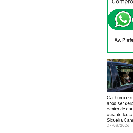
Cachorro é r
após ser dei
dentro de car
durante fest
Siqueira Ca
07/08/2026