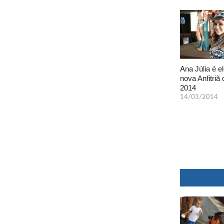
Ana Júlia é el
nova Anfitriã 
2014
14/03/2014