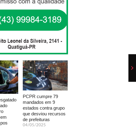
PCPR cumpre 79
esgatado
mandados em 9
xado
estados contra grupo
ro
que desviou recursos
a em
de prefeituras
mpos
04/05/2025