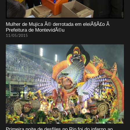
Mulher de Mujica Ã© derrotada em eleiÃ§Ã£o Ã
Prefeitura de MontevidÃ©u
11/05/2015
Primeira noite de desfiles no Rio foi do inferno ao