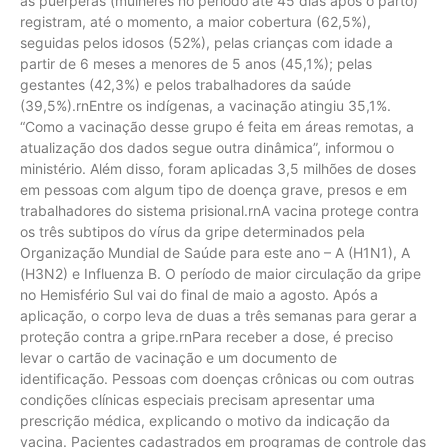
as puérperas (mulheres no período até 45 dias após o parto)
registram, até o momento, a maior cobertura (62,5%),
seguidas pelos idosos (52%), pelas crianças com idade a
partir de 6 meses a menores de 5 anos (45,1%); pelas
gestantes (42,3%) e pelos trabalhadores da saúde
(39,5%).rnEntre os indígenas, a vacinação atingiu 35,1%.
“Como a vacinação desse grupo é feita em áreas remotas, a
atualização dos dados segue outra dinâmica”, informou o
ministério. Além disso, foram aplicadas 3,5 milhões de doses
em pessoas com algum tipo de doença grave, presos e em
trabalhadores do sistema prisional.rnA vacina protege contra
os três subtipos do vírus da gripe determinados pela
Organização Mundial de Saúde para este ano – A (H1N1), A
(H3N2) e Influenza B. O período de maior circulação da gripe
no Hemisfério Sul vai do final de maio a agosto. Após a
aplicação, o corpo leva de duas a três semanas para gerar a
proteção contra a gripe.rnPara receber a dose, é preciso
levar o cartão de vacinação e um documento de
identificação. Pessoas com doenças crônicas ou com outras
condições clínicas especiais precisam apresentar uma
prescrição médica, explicando o motivo da indicação da
vacina. Pacientes cadastrados em programas de controle das