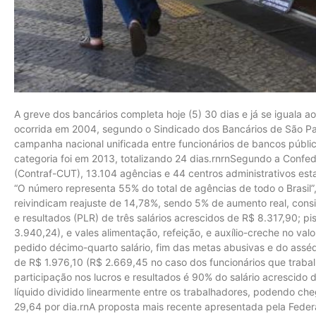
A greve dos bancários completa hoje (5) 30 dias e já se iguala a
ocorrida em 2004, segundo o Sindicado dos Bancários de São Pa
campanha nacional unificada entre funcionários de bancos públi
categoria foi em 2013, totalizando 24 dias.rnrnSegundo a Conf
(Contraf-CUT), 13.104 agências e 44 centros administrativos est
“O número representa 55% do total de agências de todo o Brasil”
reivindicam reajuste de 14,78%, sendo 5% de aumento real, consi
e resultados (PLR) de três salários acrescidos de R$ 8.317,90; pi
3.940,24), e vales alimentação, refeição, e auxílio-creche no va
pedido décimo-quarto salário, fim das metas abusivas e do assé
de R$ 1.976,10 (R$ 2.669,45 no caso dos funcionários que trabal
participação nos lucros e resultados é 90% do salário acrescido 
líquido dividido linearmente entre os trabalhadores, podendo che
29,64 por dia.rnA proposta mais recente apresentada pela Feder