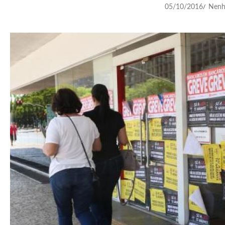
05/10/2016
Nenh
/