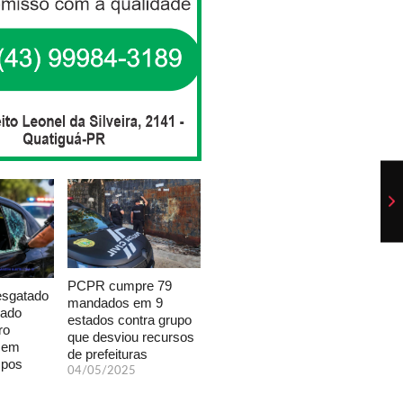
PCPR cumpre 79
esgatado
mandados em 9
xado
estados contra grupo
ro
que desviou recursos
a em
de prefeituras
mpos
04/05/2025