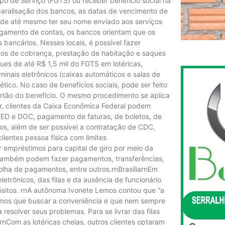
o de Serviço (FGTS) ou receber benefício social na
aralisação dos bancos, as datas de vencimento de
pode até mesmo ter seu nome enviado aos serviços
agamento de contas, os bancos orientam que os
 bancários. Nesses locais, é possível fazer
tos de cobrança, prestação de habitação e saques
ues de até R$ 1,5 mil do FGTS em lotéricas,
inais eletrônicos (caixas automáticos e salas de
ico. No caso de benefícios sociais, pode ser feito
artão do benefício. O mesmo procedimento se aplica
ar, clientes da Caixa Econômica Federal podem
 TED e DOC, pagamento de faturas, de boletos, de
tos, além de ser possível a contratação de CDC,
lientes pessoa física com limites
 empréstimos para capital de giro por meio da
, também podem fazer pagamentos, transferências,
olha de pagamentos, entre outros.rnBrasíliarnEm
eletrônicos, das filas e da ausência de funcionário
ósitos. rnA autônoma Ivonete Lemos contou que “a
temos que buscar a conveniência e que nem sempre
 resolver seus problemas. Para se livrar das filas
rnCom as lotéricas cheias, outros clientes optaram