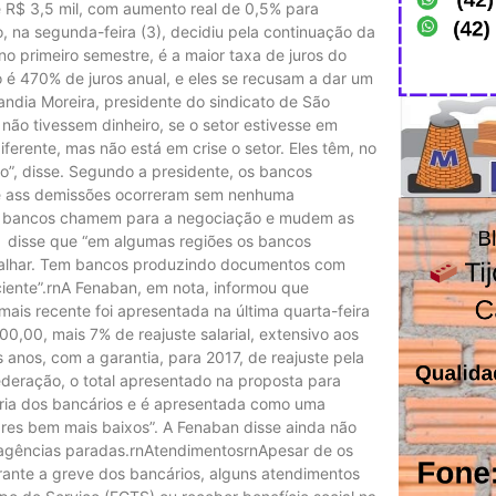
 R$ 3,5 mil, com aumento real de 0,5% para
, na segunda-feira (3), decidiu pela continuação da
o primeiro semestre, é a maior taxa de juros do
 é 470% de juros anual, e eles se recusam a dar um
vandia Moreira, presidente do sindicato de São
 não tivessem dinheiro, se o setor estivesse em
erente, mas não está em crise o setor. Eles têm, no
o”, disse. Segundo a presidente, os bancos
e e ass demissões ocorreram sem nenhuma
os bancos chamem para a negociação e mudem as
, disse que “em algumas regiões os bancos
rabalhar. Tem bancos produzindo documentos com
ciente”.rnA Fenaban, em nota, informou que
mais recente foi apresentada na última quarta-feira
0,00, mais 7% de reajuste salarial, extensivo aos
anos, com a garantia, para 2017, de reajuste pela
deração, o total apresentado na proposta para
ria dos bancários e é apresentada como uma
ares bem mais baixos”. A Fenaban disse ainda não
 agências paradas.rnAtendimentosrnApesar de os
urante a greve dos bancários, alguns atendimentos