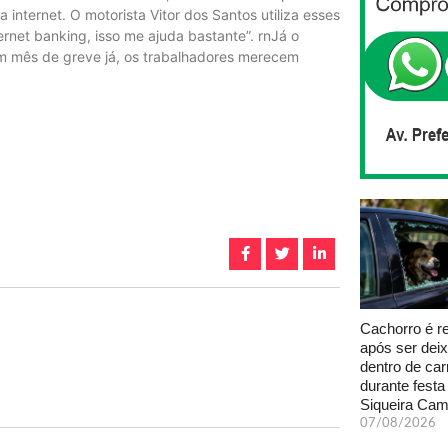
internet. O motorista Vitor dos Santos utiliza esses
ernet banking, isso me ajuda bastante”. rnJá o
“Um mês de greve já, os trabalhadores merecem
Cachorro é r
após ser dei
dentro de car
durante fest
Siqueira Ca
07/08/2026