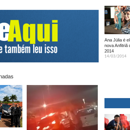
Ana Júlia é el
nova Anfitriã 
2014
14/03/2014
onadas