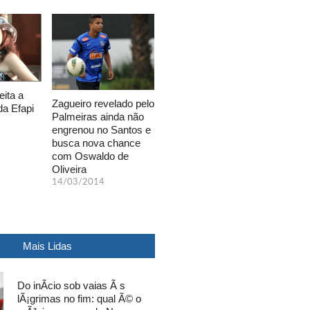
eita a
Zagueiro revelado pelo
da Efapi
Palmeiras ainda não
engrenou no Santos e
busca nova chance
com Oswaldo de
Oliveira
14/03/2014
Mais Lidas
Do inÃ­cio sob vaias Ã s
lÃ¡grimas no fim: qual Ã© o