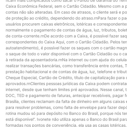
ficam mais complicados como sacar o Fundo de Garantia do Temp
Caixa Econômica Federal, sem o Cartão Cidadão. Mesmo com a p
contas não são alteradas. Em caso de atrasos, o cliente será e 
de proteção ao crédito, dependendo do atraso.rnPara fazer o p
usuários procurem caixas eletrônicos, lotéricas e correspondentes
normalmente o pagamento de contas de água, luz, tributos, bole
de conta-corrente.rnDe acordo com a Caixa, é possível fazer saq
correspondentes do Caixa Aqui, com o Cartão Cidadão. Pelos term
autoatendimento), é possível fazer os saques com o cartão magnét
o saque de todo o valor disponível com o Cartão Cidadão ou o c
à retirada da aposentadoria.rnNa internet ou com ajuda do celul
realizar transações bancárias, como transferência entre contas,
prestação habitacional e de contas de água, luz, telefone e tribu
Cheque Especial, Cartão de Crédito, título de capitalização para c
aprovados.rnClientes pessoas jurídicas da Caixa podem contratar
internet, desde que tenham limites pré aprovados. Nesse canal
DOC, TED e pagamento de faturas, antecipar recebíveis, pagar f
Brasília, clientes reclamam da falta de dinheiro em alguns caixas 
para resolver problemas, como falta de envelope para fazer dep
rotina mudou só para depósito no Banco do Brasil, porque nós 
está disponível”. Ivonete não utiliza apenas o Banco do Brasil para
formadas nos pontos de conveniência, ela usa as casas lotéricas.