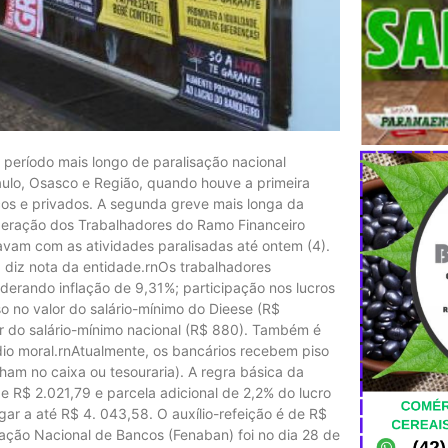
o período mais longo de paralisação nacional
ulo, Osasco e Região, quando houve a primeira
cos e privados. A segunda greve mais longa da
ederação dos Trabalhadores do Ramo Financeiro
avam com as atividades paralisadas até ontem (4).
, diz nota da entidade.rnOs trabalhadores
derando inflação de 9,31%; participação nos lucros
so no valor do salário-mínimo do Dieese (R$
lor do salário-mínimo nacional (R$ 880). Também é
dio moral.rnAtualmente, os bancários recebem piso
ham no caixa ou tesouraria). A regra básica da
de R$ 2.021,79 e parcela adicional de 2,2% do lucro
gar a até R$ 4. 043,58. O auxílio-refeição é de R$
ação Nacional de Bancos (Fenaban) foi no dia 28 de