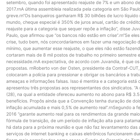
setembro, quando foi apresentado reajuste de 7% e um abono de
2017.rnA última assembleia realizada pela categoria em São Paulo
greve.rn“Os banqueiros ganharam R$ 30 bilhões de lucro líquido n
mundo, cheque especial é 350% de juros anual, cartão de crédito
reajuste para a categoria que sequer repõe a inflação”, disse Ju
Paulo, que afirmou que “os bancos não estão em crise”.rn“Se eles
crise, tudo bem, nós concordaríamos em fazer uma negociação dif
mínimo, que aumentar esse reajuste, o que eles não estão fazend
cortaram mais de 8 mil postos de trabalho no primeiro semestr
necessidade.rnA expectativa, de acordo com Juvandia, é que 
propostas. rnRoberto von der Osten, presidente da Contraf-CUT
colocaram a polícia para pressionar e obrigar os bancários a t
ameaças e informações falsas. Isso é mentira e a categoria está 
apresentou três propostas aos representantes dos sindicatos. “A 
(28), na qual a entidade ofereceu aumento no abono para R$ 3.50
benefícios. Propôs ainda que a Convenção tenha duração de dois 
inflação acumulada e mais 0,5% de aumento real”.rnSegundo a fe
2016 “garante aumento real para os rendimentos da grande maio
fórmula de transição, de um período de inflação alta para patam
há data para a próxima reunião e que não faz levantamento das
serviços de internet banking e caixas eletrônicos funcionarem d