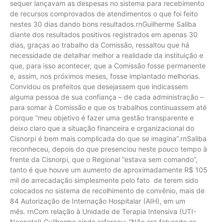
sequer lançavam as despesas no sistema para recebimento
de recursos comprovados de atendimentos o que foi feito
nestes 30 dias dando bons resultados.rnGuilherme Saliba
diante dos resultados positivos registrados em apenas 30
dias, graças ao trabalho da Comissão, ressaltou que há
necessidade de detalhar melhor a realidade da instituição e
que, para isso acontecer, que a Comissão fosse permanente
e, assim, nos próximos meses, fosse implantado melhorias.
Convidou os prefeitos que desejassem que indicassem
alguma pessoa de sua confiança – de cada administração –
para somar à Comissão e que os trabalhos continuassem até
porque “meu objetivo é fazer uma gestão transparente e
deixo claro que a situação financeira e organizacional do
Cisnorpi é bem mais complicada do que se imagina”.rnSaliba
reconheceu, depois do que presenciou neste pouco tempo à
frente da Cisnorpi, que o Regional “estava sem comando”,
tanto é que houve um aumento de aproximadamente R$ 105
mil de arrecadação simplesmente pelo fato de terem sido
colocados no sistema de recolhimento de convênio, mais de
84 Autorização de Internação Hospitalar (AIH), em um
mês. rnCom relação à Unidade de Terapia Intensiva (UTI-
Neonatal) Guilherme ainda reforçou: “Não era faturado os