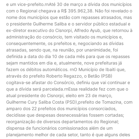
e um vice-prefeito.rnAté 30 de março a dívida dos municípios
com o Regional chegava a R$ 395.962,38. Não foi revelado o
nome dos municípios que estão com repasses atrasados, mas
o presidente Guilherme Saliba e o servidor público estadual e
ex-diretor executivo do Cisnorpi, Alfredo Ayub, que retornou à
administração do consórcio, tem visitado os municípios e,
consequentemente, os prefeitos e, negociando as dívidas
atrasadas, sendo que, na reunião, por unanimidade, foi
definida a data do dia 10 de cada mês para que os repasses
sejam mantidos em dia e, atualmente, nove prefeituras já
fazem os débitos automáticos. rnO Município de Ibaiti que,
através do prefeito Roberto Regazzo, o Betão (PSB)
cogitava-se afastar do Consórcio, definiu que vai continuar e
que a dívida será parcelada.rnEssa realidade fez com que o
atual presidente do Cisnorpi, eleito em 23 de março,
Guilherme Cury Saliba Costa (PSD),prefeito de Tomazina, com
amparo dos 22 prefeitos dos municípios consorciados,
decidisse que despesas desnecessárias fossem cortadas;
reorganização de diversos departamentos do Regional;
dispensa de funcionários comissionados além de um
planejamento melhor de cada setor, tanto é que alguns deles