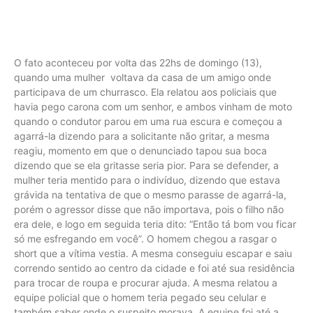
O fato aconteceu por volta das 22hs de domingo (13),
quando uma mulher voltava da casa de um amigo onde
participava de um churrasco. Ela relatou aos policiais que
havia pego carona com um senhor, e ambos vinham de moto
quando o condutor parou em uma rua escura e começou a
agarrá-la dizendo para a solicitante não gritar, a mesma
reagiu, momento em que o denunciado tapou sua boca
dizendo que se ela gritasse seria pior. Para se defender, a
mulher teria mentido para o indivíduo, dizendo que estava
grávida na tentativa de que o mesmo parasse de agarrá-la,
porém o agressor disse que não importava, pois o filho não
era dele, e logo em seguida teria dito: “Então tá bom vou ficar
só me esfregando em você”. O homem chegou a rasgar o
short que a vítima vestia. A mesma conseguiu escapar e saiu
correndo sentido ao centro da cidade e foi até sua residência
para trocar de roupa e procurar ajuda. A mesma relatou a
equipe policial que o homem teria pegado seu celular e
também saber onde o suspeito morava. A equipe foi até a