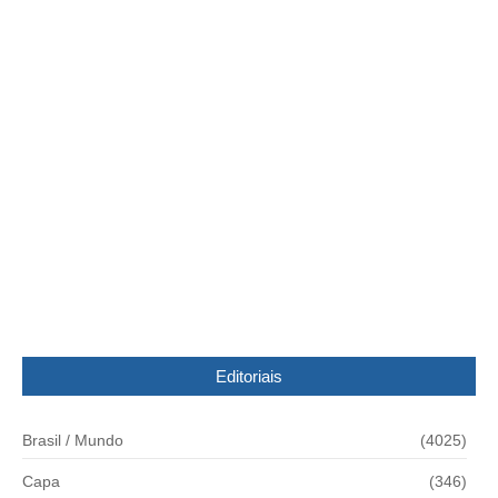
Duke Energy solta 100 mil pacus no
Paranapanema
30/04/2015
Idoso é resgatado de zona rural após ficar ilhado
por causa das chuvas
16/12/2025
Editoriais
Brasil / Mundo
(4025)
Capa
(346)