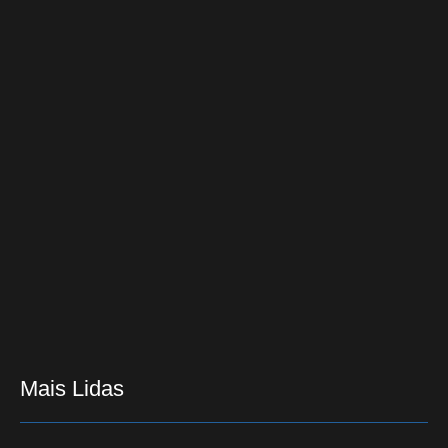
19/12/2017
Colégios estaduais do Paraná realizarão a 1ª etapa do
Formação em Ação neste sábado
13/08/2015
Pai coloca fogo no filho de nove anos em Wenceslau
Braz
15/08/2022
Mais Lidas