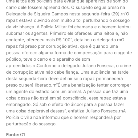
uma leitoa aos policiais para evitar que aparelhos de som do
carro dele fossem apreendidos. O suspeito segue preso na
Delegacia de Siqueira Campos nesta segunda-feira (29).rn“O
rapaz estava ouvindo som muito alto, perturbando o sossego
da vizinhança. A Polícia Militar foi chamada e o homem tentou
subornar os agentes. Primeiro ele ofereceu uma leitoa e, não
contente, ofereceu mais R$ 100”, detalhou o delegado.rnO
rapaz foi preso por corrupção ativa, que é quando uma
pessoa oferece alguma forma de compensação para o agente
público, teve o carro e o aparelho de som
apreendidos.rnConforme o delegado Juliano Fonseca, o crime
de corrupção ativa não cabe fiança. Uma audiência na tarde
desta segunda-feira deve definir se o rapaz permanecerá
preso ou será liberado.rn“É uma banalização tentar corromper
um agente do estado com um animal. A pessoa que faz uma
coisa dessa não está em sã consciência, esse rapaz estava
embriagado. Só sob o efeito do álcool para a pessoa fazer
uma coisa deplorável dessas”, enfatiza Juliano Fonseca.rnA
Polícia Civil ainda informou que o homem responderá por
perturbação do sossego.
Fonte:
G1