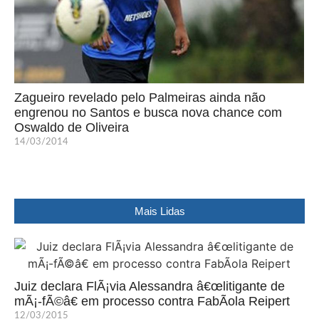
Zagueiro revelado pelo Palmeiras ainda não
engrenou no Santos e busca nova chance com
Oswaldo de Oliveira
14/03/2014
Mais Lidas
Juiz declara FlÃ¡via Alessandra â€œlitigante de
mÃ¡-fÃ©â€ em processo contra FabÃ­ola Reipert
12/03/2015