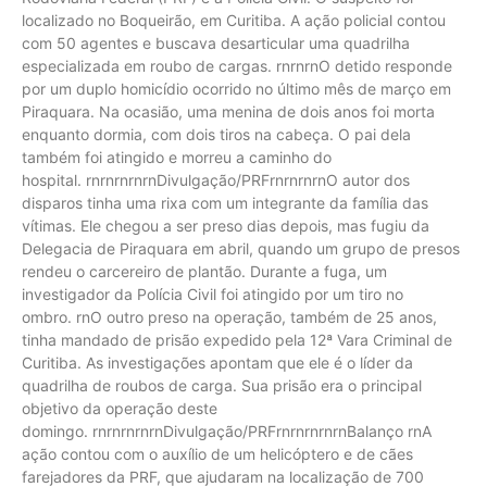
localizado no Boqueirão, em Curitiba. A ação policial contou
com 50 agentes e buscava desarticular uma quadrilha
especializada em roubo de cargas. rnrnrnO detido responde
por um duplo homicídio ocorrido no último mês de março em
Piraquara. Na ocasião, uma menina de dois anos foi morta
enquanto dormia, com dois tiros na cabeça. O pai dela
também foi atingido e morreu a caminho do
hospital. rnrnrnrnrnDivulgação/PRFrnrnrnrnO autor dos
disparos tinha uma rixa com um integrante da família das
vítimas. Ele chegou a ser preso dias depois, mas fugiu da
Delegacia de Piraquara em abril, quando um grupo de presos
rendeu o carcereiro de plantão. Durante a fuga, um
investigador da Polícia Civil foi atingido por um tiro no
ombro. rnO outro preso na operação, também de 25 anos,
tinha mandado de prisão expedido pela 12ª Vara Criminal de
Curitiba. As investigações apontam que ele é o líder da
quadrilha de roubos de carga. Sua prisão era o principal
objetivo da operação deste
domingo. rnrnrnrnrnDivulgação/PRFrnrnrnrnrnBalanço rnA
ação contou com o auxílio de um helicóptero e de cães
farejadores da PRF, que ajudaram na localização de 700