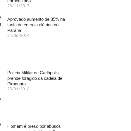
carbonizado
28/11/2017
Aprovado aumento de 35% na
tarifa de energia elétrica no
Paraná
24/06/2014
Polícia Militar de Carlópolis
prende foragido da cadeia de
Piraquara
25/01/2016
Homem é preso por abusos