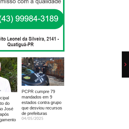
PCPR cumpre 79
mandados em 9
cipal
estados contra grupo
to do
que desviou recursos
ão José
de prefeituras
 após
04/05/2025
lgamento