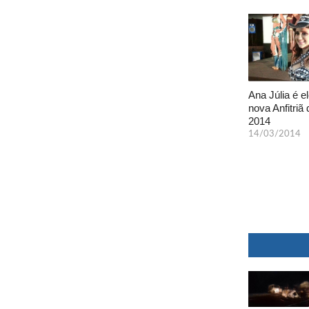
Ana Júlia é el
nova Anfitriã 
2014
14/03/2014