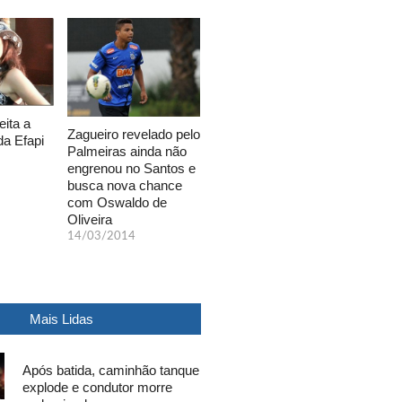
eita a
Zagueiro revelado pelo
da Efapi
Palmeiras ainda não
engrenou no Santos e
busca nova chance
com Oswaldo de
Oliveira
14/03/2014
Mais Lidas
Após batida, caminhão tanque
explode e condutor morre