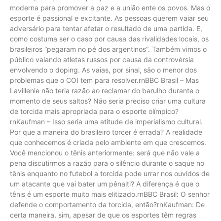
moderna para promover a paz e a união ente os povos. Mas o
esporte é passional e excitante. As pessoas querem vaiar seu
adversário para tentar afetar o resultado de uma partida. E,
como costuma ser o caso por causa das rivalidades locais, os
brasileiros “pegaram no pé dos argentinos”. Também vimos o
público vaiando atletas russos por causa da controvérsia
envolvendo o doping. As vaias, por sinal, são o menor dos
problemas que o COI tem para resolver.rnBBC Brasil – Mas
Lavillenie não teria razão ao reclamar do barulho durante o
momento de seus saltos? Não seria preciso criar uma cultura
de torcida mais apropriada para o esporte olímpico?
rnKaufman – Isso seria uma atitude de imperialismo cultural.
Por que a maneira do brasileiro torcer é errada? A realidade
que conhecemos é criada pelo ambiente em que crescemos.
Você mencionou o tênis anteriormente: será que não vale a
pena discutirmos a razão para o silêncio durante o saque no
tênis enquanto no futebol a torcida pode urrar nos ouvidos de
um atacante que vai bater um pênalti? A diferença é que o
tênis é um esporte muito mais elitizado.rnBBC Brasil: O senhor
defende o comportamento da torcida, então?rnKaufman: De
certa maneira, sim, apesar de que os esportes têm regras