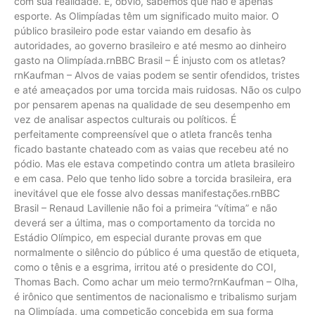
com sua realidade. E, óbvio, sabemos que não é apenas
esporte. As Olimpíadas têm um significado muito maior. O
público brasileiro pode estar vaiando em desafio às
autoridades, ao governo brasileiro e até mesmo ao dinheiro
gasto na Olimpíada.rnBBC Brasil – É injusto com os atletas?
rnKaufman – Alvos de vaias podem se sentir ofendidos, tristes
e até ameaçados por uma torcida mais ruidosas. Não os culpo
por pensarem apenas na qualidade de seu desempenho em
vez de analisar aspectos culturais ou políticos. É
perfeitamente compreensível que o atleta francês tenha
ficado bastante chateado com as vaias que recebeu até no
pódio. Mas ele estava competindo contra um atleta brasileiro
e em casa. Pelo que tenho lido sobre a torcida brasileira, era
inevitável que ele fosse alvo dessas manifestações.rnBBC
Brasil – Renaud Lavillenie não foi a primeira “vítima” e não
deverá ser a última, mas o comportamento da torcida no
Estádio Olímpico, em especial durante provas em que
normalmente o silêncio do público é uma questão de etiqueta,
como o tênis e a esgrima, irritou até o presidente do COI,
Thomas Bach. Como achar um meio termo?rnKaufman – Olha,
é irônico que sentimentos de nacionalismo e tribalismo surjam
na Olimpíada, uma competição concebida em sua forma