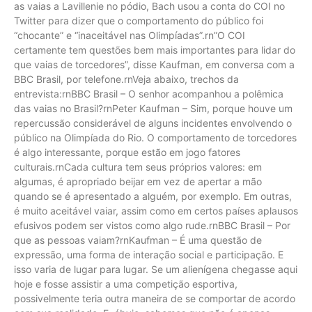
as vaias a Lavillenie no pódio, Bach usou a conta do COI no
Twitter para dizer que o comportamento do público foi
“chocante” e “inaceitável nas Olimpíadas”.rn”O COI
certamente tem questões bem mais importantes para lidar do
que vaias de torcedores”, disse Kaufman, em conversa com a
BBC Brasil, por telefone.rnVeja abaixo, trechos da
entrevista:rnBBC Brasil – O senhor acompanhou a polêmica
das vaias no Brasil?rnPeter Kaufman – Sim, porque houve um
repercussão considerável de alguns incidentes envolvendo o
público na Olimpíada do Rio. O comportamento de torcedores
é algo interessante, porque estão em jogo fatores
culturais.rnCada cultura tem seus próprios valores: em
algumas, é apropriado beijar em vez de apertar a mão
quando se é apresentado a alguém, por exemplo. Em outras,
é muito aceitável vaiar, assim como em certos países aplausos
efusivos podem ser vistos como algo rude.rnBBC Brasil – Por
que as pessoas vaiam?rnKaufman – É uma questão de
expressão, uma forma de interação social e participação. E
isso varia de lugar para lugar. Se um alienígena chegasse aqui
hoje e fosse assistir a uma competição esportiva,
possivelmente teria outra maneira de se comportar de acordo