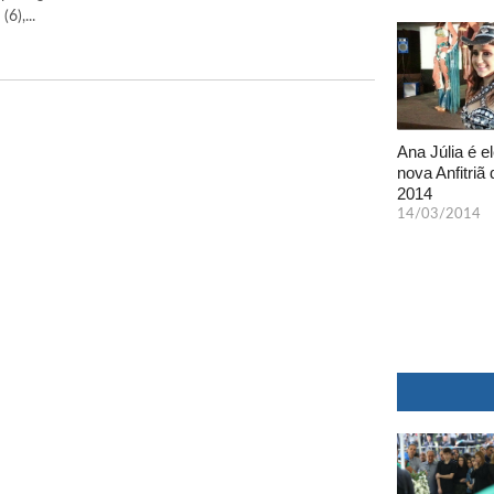
6),...
Ana Júlia é el
nova Anfitriã 
2014
14/03/2014