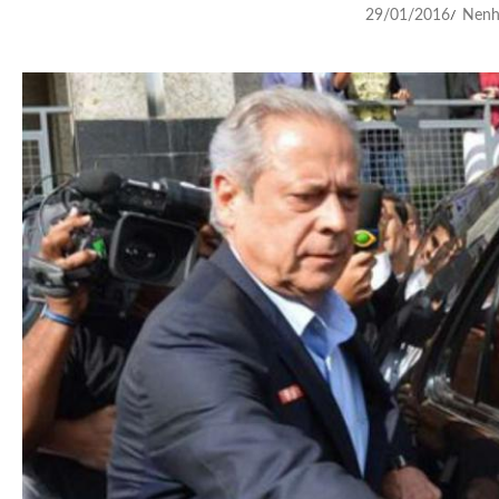
29/01/2016
Nenh
/