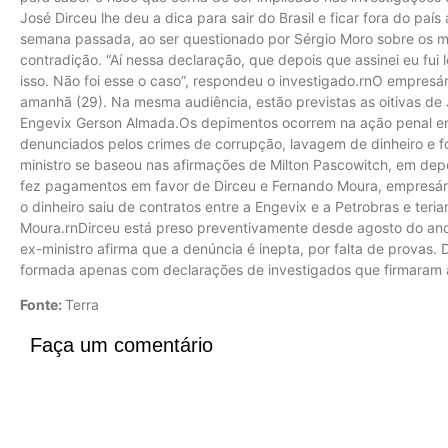
José Dirceu lhe deu a dica para sair do Brasil e ficar fora do país
semana passada, ao ser questionado por Sérgio Moro sobre os mo
contradição. “Aí nessa declaração, que depois que assinei eu fui l
isso. Não foi esse o caso”, respondeu o investigado.rnO empresá
amanhã (29). Na mesma audiência, estão previstas as oitivas de 
Engevix Gerson Almada.Os depimentos ocorrem na ação penal em
denunciados pelos crimes de corrupção, lavagem de dinheiro e f
ministro se baseou nas afirmações de Milton Pascowitch, em dep
fez pagamentos em favor de Dirceu e Fernando Moura, empresári
o dinheiro saiu de contratos entre a Engevix e a Petrobras e te
Moura.rnDirceu está preso preventivamente desde agosto do ano
ex-ministro afirma que a denúncia é inepta, por falta de provas
formada apenas com declarações de investigados que firmaram a
Fonte:
Terra
Faça um comentário