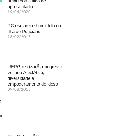
atribuídos a filho de
apresentador
19/04/2020
PC esclarece homicídio na
Ilha do Ponciano
18/02/2015
UEPG realizarÃ¡ congresso
voltado Ã polÃ­tica,
diversidade e
empoderamento do idoso
09/08/2016