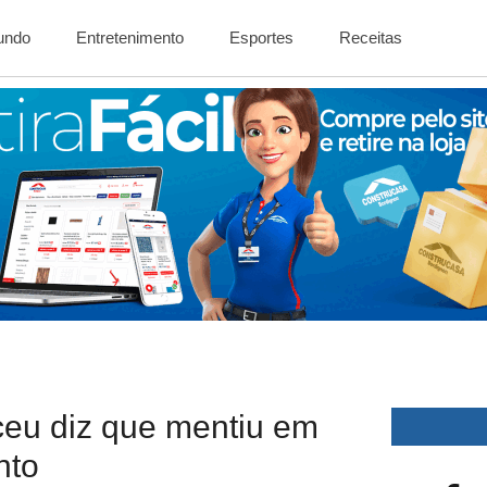
Mundo
Entretenimento
Esportes
Receitas
ceu diz que mentiu em
nto