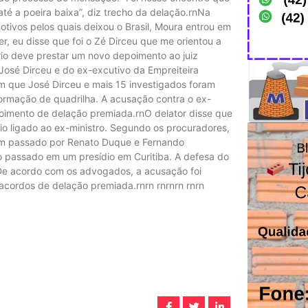
 até a poeira baixa”, diz trecho da delação.rnNa
tivos pelos quais deixou o Brasil, Moura entrou em
er, eu disse que foi o Zé Dirceu que me orientou a
rio deve prestar um novo depoimento ao juiz
José Dirceu e do ex-excutivo da Empreiteira
 que José Dirceu e mais 15 investigados foram
ormação de quadrilha. A acusação contra o ex-
oimento de delação premiada.rnO delator disse que
o ligado ao ex-ministro. Segundo os procuradores,
riam passado por Renato Duque e Fernando
 passado em um presídio em Curitiba. A defesa do
. De acordo com os advogados, a acusação foi
cordos de delação premiada.rnrn rnrnrn rnrn