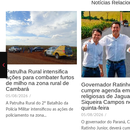
Notícias Relaci
Patrulha Rural intensifica
ações para combater furtos
de milho na zona rural de
Governador Ratinho
Cambará
cumpre agenda em 
religiosas de Jagua
05/08/2026
/
Siqueira Campos n
A Patrulha Rural do 2º Batalhão da
quinta-feira
Polícia Militar intensificou as ações de
05/08/2026
/
policiamento na zona...
O governador do Paraná, C
Ratinho Junior, deverá cum