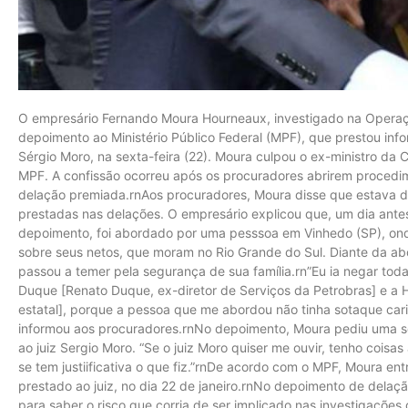
O empresário Fernando Moura Hourneaux, investigado na Operação
depoimento ao Ministério Público Federal (MPF), que prestou infor
Sérgio Moro, na sexta-feira (22). Moura culpou o ex-ministro da 
MPF. A confissão ocorreu após os procuradores abrirem procedim
delação premiada.rnAos procuradores, Moura disse que estava di
prestadas nas delações. O empresário explicou que, um dia ante
depoimento, foi abordado por uma pesssoa em Vinhedo (SP), on
sobre seus netos, que moram no Rio Grande do Sul. Diante da abo
passou a temer pela segurança de sua família.rn”Eu ia negar toda 
Duque [Renato Duque, ex-diretor de Serviços da Petrobras] e a
estatal], porque a pessoa que me abordou não tinha sotaque carioc
informou aos procuradores.rnNo depoimento, Moura pediu uma 
ao juiz Sergio Moro. “Se o juiz Moro quiser me ouvir, tenho coisas 
se tem justiificativa o que fiz.”rnDe acordo com o MPF, Moura e
prestado ao juiz, no dia 22 de janeiro.rnNo depoimento de dela
para saber o risco que corria de ser implicado nas investigaçõe