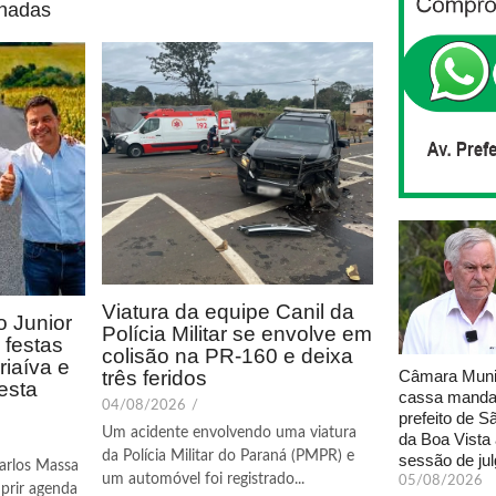
onadas
Viatura da equipe Canil da
 Junior
Polícia Militar se envolve em
festas
colisão na PR-160 e deixa
riaíva e
Câmara Muni
três feridos
esta
cassa manda
04/08/2026
/
prefeito de S
Um acidente envolvendo uma viatura
da Boa Vista
da Polícia Militar do Paraná (PMPR) e
sessão de ju
arlos Massa
um automóvel foi registrado...
05/08/2026
prir agenda