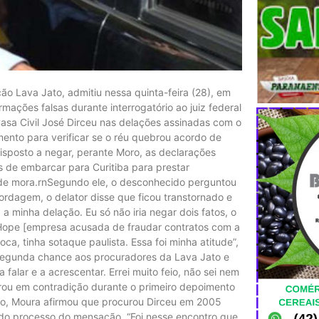
 Lava Jato, admitiu nessa quinta-feira (28), em
mações falsas durante interrogatório ao juiz federal
Casa Civil José Dirceu nas delações assinadas com o
ento para verificar se o réu quebrou acordo de
sposto a negar, perante Moro, as declarações
s de embarcar para Curitiba para prestar
de mora.rnSegundo ele, o desconhecido perguntou
rdagem, o delator disse que ficou transtornado e
a minha delação. Eu só não iria negar dois fatos, o
 Hope [empresa acusada de fraudar contratos com a
a, tinha sotaque paulista. Essa foi minha atitude”,
segunda chance aos procuradores da Lava Jato e
a falar e a acrescentar. Errei muito feio, não sei nem
ntrou em contradição durante o primeiro depoimento
ção, Moura afirmou que procurou Dirceu em 2005
s do processo do mensação. “Foi nesse encontro que