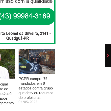
PCPR cumpre 79
mandados em 9
cipal
estados contra grupo
to do
que desviou recursos
ão José
de prefeituras
 após
04/05/2025
lgamento