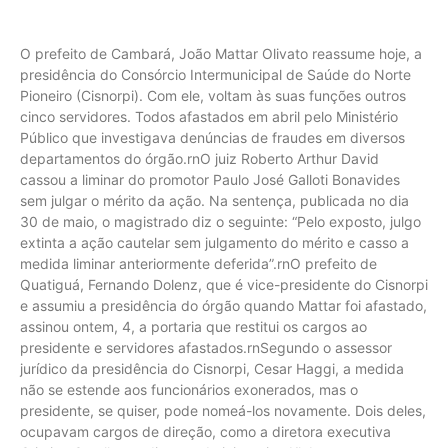
O prefeito de Cambará, João Mattar Olivato reassume hoje, a
presidência do Consórcio Intermunicipal de Saúde do Norte
Pioneiro (Cisnorpi). Com ele, voltam às suas funções outros
cinco servidores. Todos afastados em abril pelo Ministério
Público que investigava denúncias de fraudes em diversos
departamentos do órgão.rnO juiz Roberto Arthur David
cassou a liminar do promotor Paulo José Galloti Bonavides
sem julgar o mérito da ação. Na sentença, publicada no dia
30 de maio, o magistrado diz o seguinte: “Pelo exposto, julgo
extinta a ação cautelar sem julgamento do mérito e casso a
medida liminar anteriormente deferida”.rnO prefeito de
Quatiguá, Fernando Dolenz, que é vice-presidente do Cisnorpi
e assumiu a presidência do órgão quando Mattar foi afastado,
assinou ontem, 4, a portaria que restitui os cargos ao
presidente e servidores afastados.rnSegundo o assessor
jurídico da presidência do Cisnorpi, Cesar Haggi, a medida
não se estende aos funcionários exonerados, mas o
presidente, se quiser, pode nomeá-los novamente. Dois deles,
ocupavam cargos de direção, como a diretora executiva