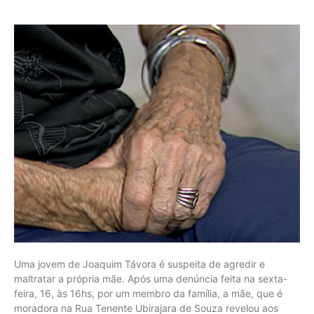
Uma jovem de Joaquim Távora é suspeita de agredir e
maltratar a própria mãe. Após uma denúncia feita na sexta-
feira, 16, às 16hs, por um membro da família, a mãe, que é
moradora na Rua Tenente Ubirajara de Souza revelou aos