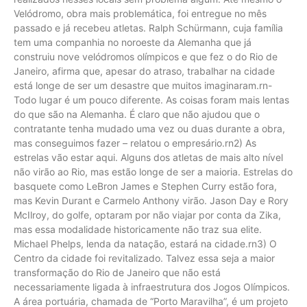
Velódromo, obra mais problemática, foi entregue no mês
passado e já recebeu atletas. Ralph Schürmann, cuja família
tem uma companhia no noroeste da Alemanha que já
construiu nove velódromos olímpicos e que fez o do Rio de
Janeiro, afirma que, apesar do atraso, trabalhar na cidade
está longe de ser um desastre que muitos imaginaram.rn-
Todo lugar é um pouco diferente. As coisas foram mais lentas
do que são na Alemanha. É claro que não ajudou que o
contratante tenha mudado uma vez ou duas durante a obra,
mas conseguimos fazer – relatou o empresário.rn2) As
estrelas vão estar aqui. Alguns dos atletas de mais alto nível
não virão ao Rio, mas estão longe de ser a maioria. Estrelas do
basquete como LeBron James e Stephen Curry estão fora,
mas Kevin Durant e Carmelo Anthony virão. Jason Day e Rory
McIlroy, do golfe, optaram por não viajar por conta da Zika,
mas essa modalidade historicamente não traz sua elite.
Michael Phelps, lenda da natação, estará na cidade.rn3) O
Centro da cidade foi revitalizado. Talvez essa seja a maior
transformação do Rio de Janeiro que não está
necessariamente ligada à infraestrutura dos Jogos Olímpicos.
A área portuária, chamada de “Porto Maravilha”, é um projeto