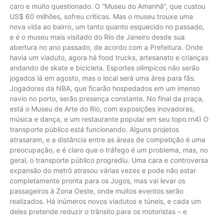
caro e muito questionado. O “Museu do Amanhã”, que custou
US$ 60 milhões, sofreu críticas. Mas o museu trouxe uma
nova vida ao bairro, um tanto quanto esquecido no passado,
e é o museu mais visitado do Rio de Janeiro desde sua
abertura no ano passado, de acordo com a Prefeitura. Onde
havia um viaduto, agora há food trucks, artesanato e crianças
andando de skate e bicicleta. Esportes olímpicos não serão
jogados lá em agosto, mas o local será uma área para fãs.
Jogadores da NBA, que ficarão hospedados em um imenso
navio no porto, serão presença constante. No final da praça,
está o Museu de Arte do Rio, com exposições inovadoras,
música e dança, e um restaurante popular em seu topo.rn4) O
transporte público está funcionando. Alguns projetos
atrasaram, e a distância entre as áreas de competição é uma
preocupação, e é claro que o tráfego é um problema, mas, no
geral, o transporte público progrediu. Uma cara e controversa
expansão do metrô atrasou várias vezes e pode não estar
completamente pronta para os Jogos, mas vai levar os
passageiros à Zona Oeste, onde muitos eventos serão
realizados. Há inúmeros novos viadutos e túneis, e cada um
deles pretende reduzir o trânsito para os motoristas – e