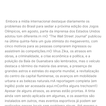
Embora a mídia internacional destaque diariamente os
problemas do Brasil para sediar a próxima edição dos Jogos
Olímpicos, em agosto, parte da imprensa dos Estados Unidos
adotou tom diferente.rn rnO “The Wall Street Journal” publicou
na última quinta-feira um guia otimista do megaevento, com
cinco motivos para as pessoas comprarem ingressos ou
assistirem às competições.rnO Vírus Zika, os atrasos em
obras, a criminalidade, a crise econômica e política, e a
poluição da Baía de Guanabara são lembrados, mas o veículo
destaca o término da maioria das arenas, a presença de
grandes astros e estrelas do esporte mundial, a revitalização
do centro da capital fluminense, os avanços em mobilidade
urbana e as belezas naturais.rnA reportagem completa (em
inglês) pode ser acessada aqui.rnConfira alguns trechosrn1)
Apesar de alguns atrasos, as arenas estão prontas. A tinta
ainda vem sendo aplicada em algumas, e os assentos são
instalados em outros, mas eventos esportivos já podem ser
realizados nesses locais sem problema algum. Até mesmo o