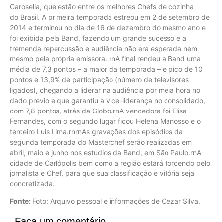
Carosella, que estão entre os melhores Chefs de cozinha
do Brasil. A primeira temporada estreou em 2 de setembro de
2014 e terminou no dia de 16 de dezembro do mesmo ano e
foi exibida pela Band, fazendo um grande sucesso e a
tremenda repercussão e audiência não era esperada nem
mesmo pela própria emissora. rnA final rendeu a Band uma
média de 7,3 pontos – a maior da temporada – e pico de 10
pontos e 13,9% de participação (número de televisores
ligados), chegando a liderar na audiência por meia hora no
dado prévio e que garantiu a vice-liderança no consolidado,
com 7,8 pontos, atrás da Globo.rnA vencedora foi Elisa
Fernandes, com o segundo lugar ficou Helena Manosso e o
terceiro Luis Lima.rnrnAs gravações dos episódios da
segunda temporada do Masterchef serão realizadas em
abril, maio e junho nos estúdios da Band, em São Paulo.rnA
cidade de Carlópolis bem como a região estará torcendo pelo
jornalista e Chef, para que sua classificação e vitória seja
concretizada.
Fonte:
Foto: Arquivo pessoal e informações de Cezar Silva.
Faça um comentário