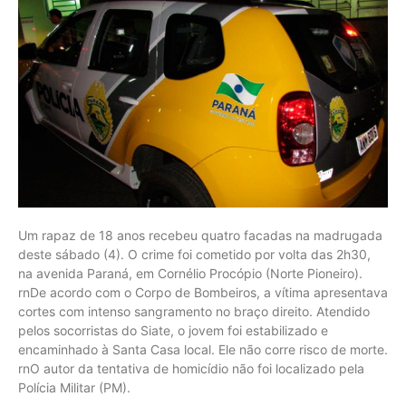
Um rapaz de 18 anos recebeu quatro facadas na madrugada
deste sábado (4). O crime foi cometido por volta das 2h30,
na avenida Paraná, em Cornélio Procópio (Norte Pioneiro).
rnDe acordo com o Corpo de Bombeiros, a vítima apresentava
cortes com intenso sangramento no braço direito. Atendido
pelos socorristas do Siate, o jovem foi estabilizado e
encaminhado à Santa Casa local. Ele não corre risco de morte.
rnO autor da tentativa de homicídio não foi localizado pela
Polícia Militar (PM).