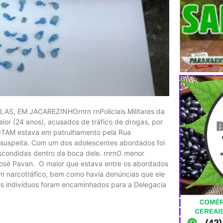
S, EM JACAREZINHOrnrn rnPoliciais Militares da
 (24 anos), acusados de tráfico de drogas, por
 ROTAM estava em patrulhamento pela Rua
suspeita. Com um dos adolescentes abordados foi
scondidas dentro da boca dele. rnrnO menor
José Pavan. O maior que estava entre os abordados
m narcotráfico, bem como havia denúncias que ele
is indivíduos foram encaminhados para a Delegacia