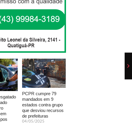
PCPR cumpre 79
esgatado
mandados em 9
xado
estados contra grupo
ro
que desviou recursos
a em
de prefeituras
mpos
04/05/2025