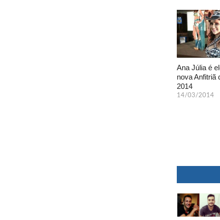
Ana Júlia é el
nova Anfitriã 
2014
14/03/2014