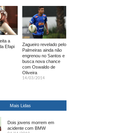
eita a
Zagueiro revelado pelo
da Efapi
Palmeiras ainda não
engrenou no Santos e
busca nova chance
com Oswaldo de
Oliveira
14/03/2014
Mais Lidas
Dois jovens morrem em
acidente com BMW