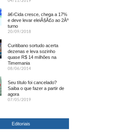
04/11/2019
â€‹Cida cresce, chega a 17%
e deve levar eleiÃ§Ã£o ao 2Âº
turno
20/09/2018
Curitibano sortudo acerta
dezenas e leva sozinho
quase R$ 14 milhões na
Timemania
08/06/2014
Seu título foi cancelado?
Saiba o que fazer a partir de
agora
07/05/2019
Editoriais