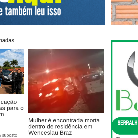
onadas
icação
as para o
em
Mulher é encontrada morta
dentro de residência em
Wenceslau Braz
m suposto