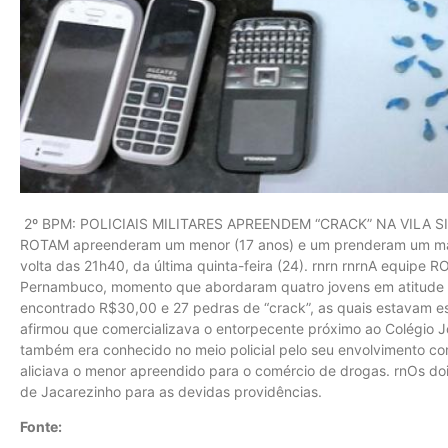
2º BPM: POLICIAIS MILITARES APREENDEM “CRACK” NA VILA SILA
ROTAM apreenderam um menor (17 anos) e um prenderam um maior
volta das 21h40, da última quinta-feira (24). rnrn rnrnA equipe
Pernambuco, momento que abordaram quatro jovens em atitude 
encontrado R$30,00 e 27 pedras de “crack”, as quais estavam e
afirmou que comercializava o entorpecente próximo ao Colégio 
também era conhecido no meio policial pelo seu envolvimento co
aliciava o menor apreendido para o comércio de drogas. rnOs do
de Jacarezinho para as devidas providências.
Fonte: