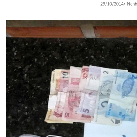
29/10/2014
Nenh
/