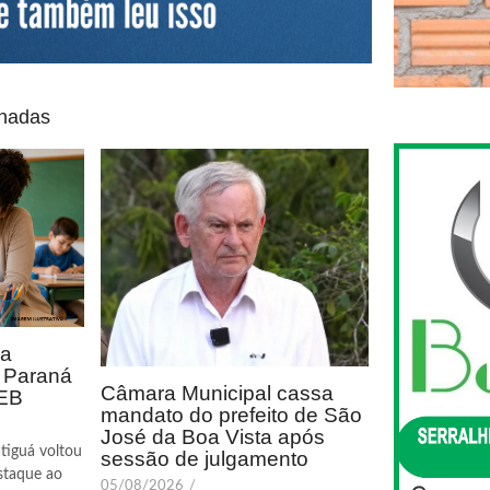
onadas
ca
o Paraná
Câmara Municipal cassa
DEB
mandato do prefeito de São
José da Boa Vista após
tiguá voltou
sessão de julgamento
staque ao
05/08/2026
/