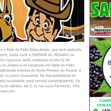
ara o Baile do Peão Malacabado, que será realizado
correr, basta curtir a FANPAGE do JRDIARIO no
Os ingressos serão sorteados no dia 02 DE
no Jrdiario e no Facebook.rnO Baile do Peão
adicionais eventos do Norte Pioneiro do Paraná. A
lhar no palco novamente. Na impossibilidade do
lizado novamente, para novo(s) contemplado(s). Os
6hs do sábado, dia 2, na rua Lúcio Parmezan, 540,
orrem.rnrn