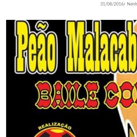
31/08/2016
Nenh
/