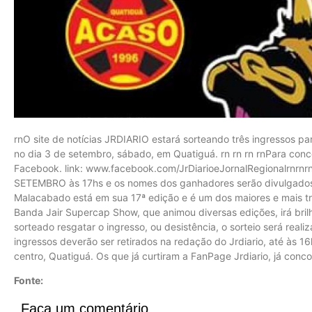
rnO site de notícias JRDIARIO estará sorteando três ingressos p
no dia 3 de setembro, sábado, em Quatiguá. rn rn rn rnPara con
Facebook. link: www.facebook.com/JrDiarioeJornalRegionalrnrnrn
SETEMBRO às 17hs e os nomes dos ganhadores serão divulgados 
Malacabado está em sua 17ª edição e é um dos maiores e mais tr
Banda Jair Supercap Show, que animou diversas edições, irá bri
sorteado resgatar o ingresso, ou desistência, o sorteio será rea
ingressos deverão ser retirados na redação do Jrdiario, até às 1
centro, Quatiguá. Os que já curtiram a FanPage Jrdiario, já conc
Fonte:
Faça um comentário