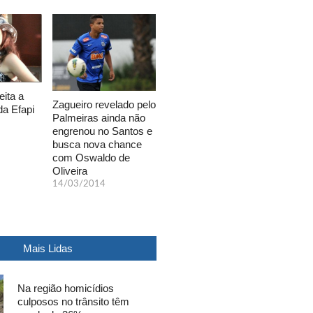
eita a
Zagueiro revelado pelo
da Efapi
Palmeiras ainda não
engrenou no Santos e
busca nova chance
com Oswaldo de
Oliveira
14/03/2014
Mais Lidas
Na região homicídios
culposos no trânsito têm