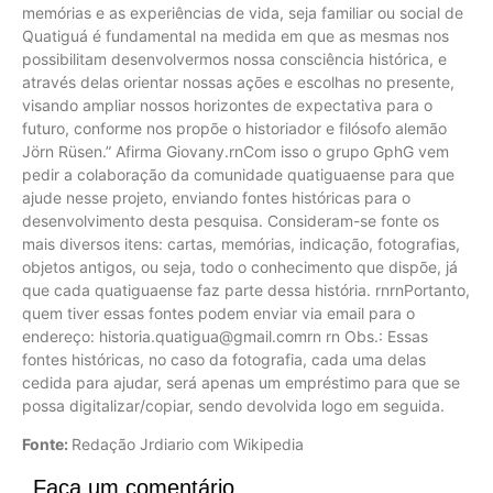
memórias e as experiências de vida, seja familiar ou social de
Quatiguá é fundamental na medida em que as mesmas nos
possibilitam desenvolvermos nossa consciência histórica, e
através delas orientar nossas ações e escolhas no presente,
visando ampliar nossos horizontes de expectativa para o
futuro, conforme nos propõe o historiador e filósofo alemão
Jörn Rüsen.” Afirma Giovany.rnCom isso o grupo GphG vem
pedir a colaboração da comunidade quatiguaense para que
ajude nesse projeto, enviando fontes históricas para o
desenvolvimento desta pesquisa. Consideram-se fonte os
mais diversos itens: cartas, memórias, indicação, fotografias,
objetos antigos, ou seja, todo o conhecimento que dispõe, já
que cada quatiguaense faz parte dessa história. rnrnPortanto,
quem tiver essas fontes podem enviar via email para o
endereço:
historia.quatigua@gmail.comrn
rn Obs.: Essas
fontes históricas, no caso da fotografia, cada uma delas
cedida para ajudar, será apenas um empréstimo para que se
possa digitalizar/copiar, sendo devolvida logo em seguida.
Fonte:
Redação Jrdiario com Wikipedia
Faça um comentário