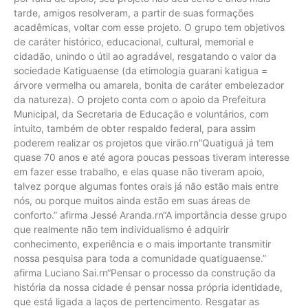
tarde, amigos resolveram, a partir de suas formações
acadêmicas, voltar com esse projeto. O grupo tem objetivos
de caráter histórico, educacional, cultural, memorial e
cidadão, unindo o útil ao agradável, resgatando o valor da
sociedade Katiguaense (da etimologia guarani katigua =
árvore vermelha ou amarela, bonita de caráter embelezador
da natureza). O projeto conta com o apoio da Prefeitura
Municipal, da Secretaria de Educação e voluntários, com
intuito, também de obter respaldo federal, para assim
poderem realizar os projetos que virão.rn”Quatiguá já tem
quase 70 anos e até agora poucas pessoas tiveram interesse
em fazer esse trabalho, e elas quase não tiveram apoio,
talvez porque algumas fontes orais já não estão mais entre
nós, ou porque muitos ainda estão em suas áreas de
conforto.” afirma Jessé Aranda.rn“A importância desse grupo
que realmente não tem individualismo é adquirir
conhecimento, experiência e o mais importante transmitir
nossa pesquisa para toda a comunidade quatiguaense.”
afirma Luciano Sai.rn“Pensar o processo da construção da
história da nossa cidade é pensar nossa própria identidade,
que está ligada a laços de pertencimento. Resgatar as