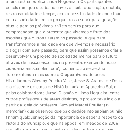
a funcionária pública Linda Nogueira.rnOs participantes
concluiram que o trabalho envolve muita dedicação, cautela,
responsabilidade e tempo, com a possibilidade de contribuir
com a sociedade, com algo que possa servir para geração
atual e para as próximas. rn”Isto servirá para que
compreendam que o presente que vivemos é fruto das
escolhas que outros fizeram no passado, e que para
transformarmos a realidade em que vivemos é necessário
dialogar com este passado, para que assim possamos criar e
desenvolver um projeto de sociedade melhor para o futuro,
através de nossas escolhas no presente, exercendo nossa
cidadania em sua plenitude”,, comentou o secretário
TuliornEntenda mais sobre o Grupo:rnFormado pelos
Historiadores Giovany Pereira Valle, Jessé S. Aranda de Deus
e o discente do curso de História Luciano Aparecido Sai, e
pelas colaboradoras Juraci Gusmão e Linda Nogueira, entre
outros profissionais de áreas distintas, o projeto teve início a
partir da ideia do professor Geovani Marcel Rouiller (in
memorian) que observou que os cidadãos não sabiam ou não
tinham qualquer noção da importância de saber a respeito da
história do município, e que na época, em meados de 2009,
por falta de apoio, seu projeto não deu certo e anos mais