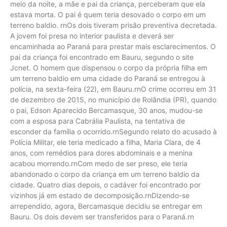
meio da noite, a mãe e pai da criança, perceberam que ela
estava morta. O pai é quem teria desovado o corpo em um
terreno baldio. rnOs dois tiveram prisão preventiva decretada.
A jovem foi presa no interior paulista e deverá ser
encaminhada ao Paraná para prestar mais esclarecimentos. O
pai da criança foi encontrado em Bauru, segundo o site
Jcnet. O homem que dispensou o corpo da própria filha em
um terreno baldio em uma cidade do Paraná se entregou à
polícia, na sexta-feira (22), em Bauru.rnO crime ocorreu em 31
de dezembro de 2015, no município de Rolândia (PR), quando
o pai, Edson Aparecido Bercamasque, 30 anos, mudou-se
com a esposa para Cabrália Paulista, na tentativa de
esconder da família o ocorrido.rnSegundo relato do acusado à
Polícia Militar, ele teria medicado a filha, Maria Clara, de 4
anos, com remédios para dores abdominais e a menina
acabou morrendo.rnCom medo de ser preso, ele teria
abandonado o corpo da criança em um terreno baldio da
cidade. Quatro dias depois, o cadáver foi encontrado por
vizinhos já em estado de decomposição.rnDizendo-se
arrependido, agora, Bercamasque decidiu se entregar em
Bauru. Os dois devem ser transferidos para o Paraná.rn