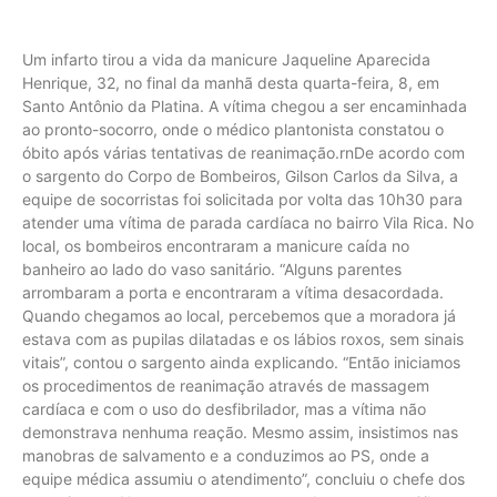
Um infarto tirou a vida da manicure Jaqueline Aparecida
Henrique, 32, no final da manhã desta quarta-feira, 8, em
Santo Antônio da Platina. A vítima chegou a ser encaminhada
ao pronto-socorro, onde o médico plantonista constatou o
óbito após várias tentativas de reanimação.rnDe acordo com
o sargento do Corpo de Bombeiros, Gilson Carlos da Silva, a
equipe de socorristas foi solicitada por volta das 10h30 para
atender uma vítima de parada cardíaca no bairro Vila Rica. No
local, os bombeiros encontraram a manicure caída no
banheiro ao lado do vaso sanitário. “Alguns parentes
arrombaram a porta e encontraram a vítima desacordada.
Quando chegamos ao local, percebemos que a moradora já
estava com as pupilas dilatadas e os lábios roxos, sem sinais
vitais”, contou o sargento ainda explicando. “Então iniciamos
os procedimentos de reanimação através de massagem
cardíaca e com o uso do desfibrilador, mas a vítima não
demonstrava nenhuma reação. Mesmo assim, insistimos nas
manobras de salvamento e a conduzimos ao PS, onde a
equipe médica assumiu o atendimento”, concluiu o chefe dos