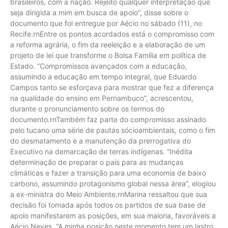
brasileiros, com a nação. Rejeito qualquer interpretação que
seja dirigida a mim em busca de apoio”, disse sobre o
documento que foi entregue por Aécio no sábado (11), no
Recife.rnEntre os pontos acordados está o compromisso com
a reforma agrária, o fim da reeleição e a elaboração de um
projeto de lei que transforme o Bolsa Família em política de
Estado. “Compromissos avançados com a educação,
assumindo a educação em tempo integral, que Eduardo
Campos tanto se esforçava para mostrar que fez a diferença
na qualidade do ensino em Pernambuco”, acrescentou,
durante o pronunciamento sobre os termos do
documento.rnTambém faz parte do compromisso assinado
pelo tucano uma série de pautas sócioambientais, como o fim
do desmatamento e a manutenção da prerrogativa do
Executivo na demarcação de terras indígenas. “Inédita
determinação de preparar o país para as mudanças
climáticas e fazer a transição para uma economia de baixo
carbono, assumindo protagonismo global nessa área”, elogiou
a ex-ministra do Meio Ambiente.rnMarina ressaltou que sua
decisão foi tomada após todos os partidos de sua base de
apoio manifestarem as posições, em sua maioria, favoráveis a
Aécio Neves. “A minha posição neste momento tem um lastro