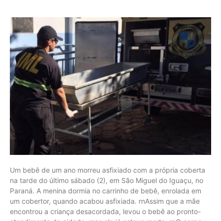
Um bebê de um ano morreu asfixiado com a própria coberta
na tarde do último sábado (2), em São Miguel do Iguaçu, no
Paraná. A menina dormia no carrinho de bebê, enrolada em
um cobertor, quando acabou asfixiada. rnAssim que a mãe
encontrou a criança desacordada, levou o bebê ao pronto-