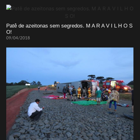
Patê de azeitonas sem segredos. M A R A V I L H O S
O!
09/04/2018