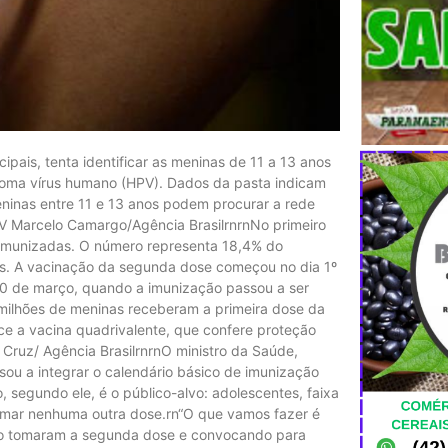
ipais, tenta identificar as meninas de 11 a 13 anos
loma vírus humano (HPV). Dados da pasta indicam
inas entre 11 e 13 anos podem procurar a rede
PV Marcelo Camargo/Agência BrasilrnrnNo primeiro
 imunizadas. O número representa 18,4% do
os. A vacinação da segunda dose começou no dia 1º
10 de março, quando a imunização passou a ser
 milhões de meninas receberam a primeira dose da
ce a vacina quadrivalente, que confere proteção
 Cruz/ Agência BrasilrnrnO ministro da Saúde,
sou a integrar o calendário básico de imunização
 segundo ele, é o público-alvo: adolescentes, faixa
 tomar nenhuma outra dose.rn“O que vamos fazer é
não tomaram a segunda dose e convocando para