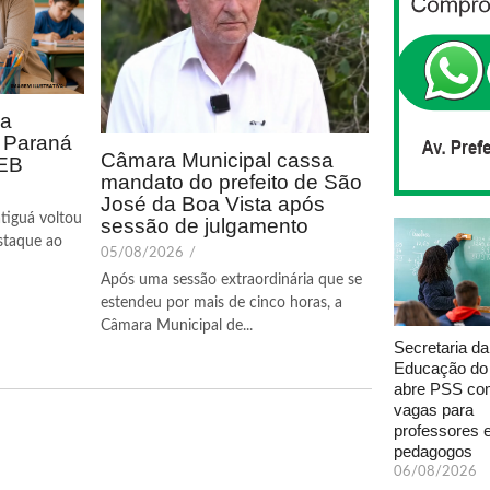
ca
o Paraná
Câmara Municipal cassa
DEB
mandato do prefeito de São
José da Boa Vista após
tiguá voltou
sessão de julgamento
staque ao
05/08/2026
/
Após uma sessão extraordinária que se
estendeu por mais de cinco horas, a
Câmara Municipal de...
Secretaria da
Educação do
abre PSS com
vagas para
professores 
pedagogos
06/08/2026