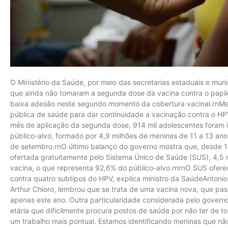
O Ministério da Saúde, por meio das secretarias estaduais e munic
que ainda não tomaram a segunda dose da vacina contra o papi
baixa adesão neste segundo momento da cobertura vacinal.rnMen
pública de saúde para dar continuidade a vacinação contra o H
mês de aplicação da segunda dose, 914 mil adolescentes foram
público-alvo, formado por 4,9 milhões de meninas de 11 a 13 an
de setembro.rnO último balanço do governo mostra que, desde 
ofertada gratuitamente pelo Sistema Único de Saúde (SUS), 4,5
vacina, o que representa 92,6% do público-alvo.rnrnO SUS ofere
contra quatro subtipos do HPV, explica ministro da SaúdeAntonio
Arthur Chioro, lembrou que se trata de uma vacina nova, que pas
apenas este ano. Outra particularidade considerada pelo governo,
etária que dificilmente procura postos de saúde por não ter de
um trabalho mais pontual. Estamos identificando meninas que 