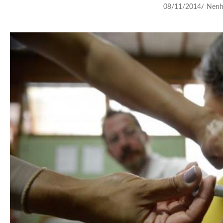
08/11/2014
Nenh
/