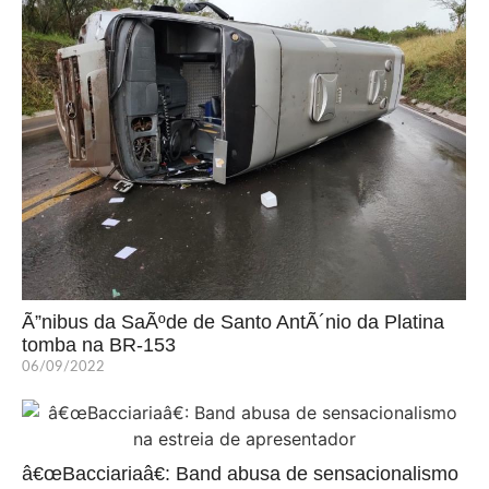
Ã”nibus da SaÃºde de Santo AntÃ´nio da Platina
tomba na BR-153
06/09/2022
â€œBacciariaâ€: Band abusa de sensacionalismo