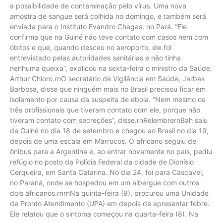
a possibilidade de contaminação pelo vírus. Uma nova
amostra de sangue será colhida no domingo, e também será
enviada para o Instituto Evandro Chagas, no Pará. “Ele
confirma que na Guiné não teve contato com casos nem com
óbitos e que, quando desceu no aeroporto, ele foi
entrevistado pelas autoridades sanitárias e não tinha
nenhuma queixa”, explicou na sexta-feira o ministro da Saúde,
Arthur Chioro.rnO secretário de Vigilância em Saúde, Jarbas
Barbosa, disse que ninguém mais no Brasil precisou ficar em
isolamento por causa da suspeita de ebola. “Nem mesmo os
três profissionais que tiveram contato com ele, porque não
tiveram contato com secreções”, disse.rnRelembrernBah saiu
da Guiné no dia 18 de setembro e chegou ao Brasil no dia 19,
depois de uma escala em Marrocos. O africano seguiu de
ônibus para a Argentina e, ao entrar novamente no país, pediu
refúgio no posto da Polícia Federal da cidade de Dionísio
Cerqueira, em Santa Catarina. No dia 24, foi para Cascavel,
no Paraná, onde se hospedou em um albergue com outros
dois africanos.rnrnNa quinta-feira (9), procurou uma Unidade
de Pronto Atendimento (UPA) em depois de apresentar febre.
Ele relatou que o sintoma começou na quarta-feira (8). Na