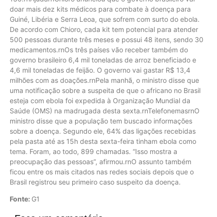
doar mais dez kits médicos para combate à doença para
Guiné, Libéria e Serra Leoa, que sofrem com surto do ebola.
De acordo com Chioro, cada kit tem potencial para atender
500 pessoas durante três meses e possui 48 itens, sendo 30
medicamentos.rnOs três países vão receber também do
governo brasileiro 6,4 mil toneladas de arroz beneficiado e
4,6 mil toneladas de feijão. O governo vai gastar R$ 13,4
milhões com as doações.rnPela manhã, o ministro disse que
uma notificação sobre a suspeita de que o africano no Brasil
esteja com ebola foi expedida à Organização Mundial da
Saúde (OMS) na madrugada desta sexta.rnTelefonemasrnO
ministro disse que a população tem buscado informações
sobre a doença. Segundo ele, 64% das ligações recebidas
pela pasta até as 15h desta sexta-feira tinham ebola como
tema. Foram, ao todo, 899 chamadas. “Isso mostra a
preocupação das pessoas”, afirmou.rnO assunto também
ficou entre os mais citados nas redes sociais depois que o
Brasil registrou seu primeiro caso suspeito da doença.
Fonte:
G1