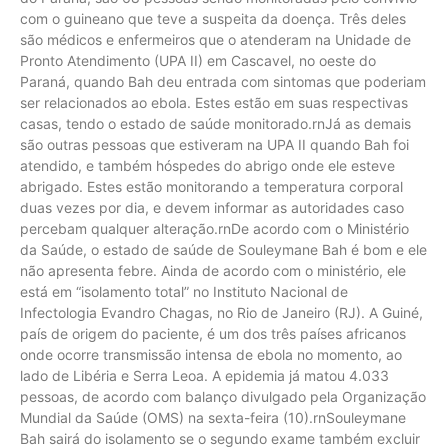
com o guineano que teve a suspeita da doença. Três deles
são médicos e enfermeiros que o atenderam na Unidade de
Pronto Atendimento (UPA II) em Cascavel, no oeste do
Paraná, quando Bah deu entrada com sintomas que poderiam
ser relacionados ao ebola. Estes estão em suas respectivas
casas, tendo o estado de saúde monitorado.rnJá as demais
são outras pessoas que estiveram na UPA II quando Bah foi
atendido, e também hóspedes do abrigo onde ele esteve
abrigado. Estes estão monitorando a temperatura corporal
duas vezes por dia, e devem informar as autoridades caso
percebam qualquer alteração.rnDe acordo com o Ministério
da Saúde, o estado de saúde de Souleymane Bah é bom e ele
não apresenta febre. Ainda de acordo com o ministério, ele
está em “isolamento total” no Instituto Nacional de
Infectologia Evandro Chagas, no Rio de Janeiro (RJ). A Guiné,
país de origem do paciente, é um dos três países africanos
onde ocorre transmissão intensa de ebola no momento, ao
lado de Libéria e Serra Leoa. A epidemia já matou 4.033
pessoas, de acordo com balanço divulgado pela Organização
Mundial da Saúde (OMS) na sexta-feira (10).rnSouleymane
Bah sairá do isolamento se o segundo exame também excluir