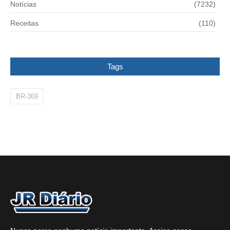
Notícias
(7232)
Receitas
(110)
Tags
BR-369