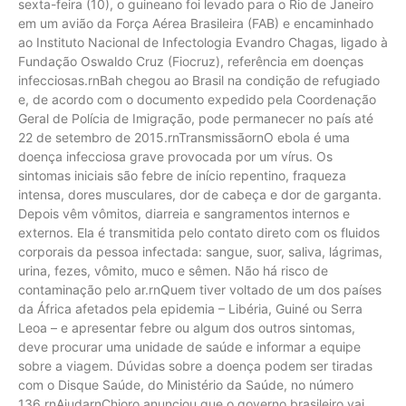
sexta-feira (10), o guineano foi levado para o Rio de Janeiro
em um avião da Força Aérea Brasileira (FAB) e encaminhado
ao Instituto Nacional de Infectologia Evandro Chagas, ligado à
Fundação Oswaldo Cruz (Fiocruz), referência em doenças
infecciosas.rnBah chegou ao Brasil na condição de refugiado
e, de acordo com o documento expedido pela Coordenação
Geral de Polícia de Imigração, pode permanecer no país até
22 de setembro de 2015.rnTransmissãornO ebola é uma
doença infecciosa grave provocada por um vírus. Os
sintomas iniciais são febre de início repentino, fraqueza
intensa, dores musculares, dor de cabeça e dor de garganta.
Depois vêm vômitos, diarreia e sangramentos internos e
externos. Ela é transmitida pelo contato direto com os fluidos
corporais da pessoa infectada: sangue, suor, saliva, lágrimas,
urina, fezes, vômito, muco e sêmen. Não há risco de
contaminação pelo ar.rnQuem tiver voltado de um dos países
da África afetados pela epidemia – Libéria, Guiné ou Serra
Leoa – e apresentar febre ou algum dos outros sintomas,
deve procurar uma unidade de saúde e informar a equipe
sobre a viagem. Dúvidas sobre a doença podem ser tiradas
com o Disque Saúde, do Ministério da Saúde, no número
136.rnAjudarnChioro anunciou que o governo brasileiro vai