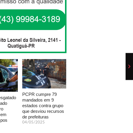
PCPR cumpre 79
esgatado
mandados em 9
xado
estados contra grupo
ro
que desviou recursos
a em
de prefeituras
mpos
04/05/2025