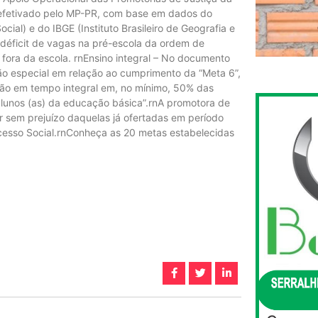
 efetivado pelo MP-PR, com base em dados do
ial) e do IBGE (Instituto Brasileiro de Geografia e
 déficit de vagas na pré-escola da ordem de
fora da escola. rnEnsino integral – No documento
ão especial em relação ao cumprimento da “Meta 6”,
ação em tempo integral em, no mínimo, 50% das
alunos (as) da educação básica”.rnA promotora de
r sem prejuízo daquelas já ofertadas em período
rocesso Social.rnConheça as 20 metas estabelecidas