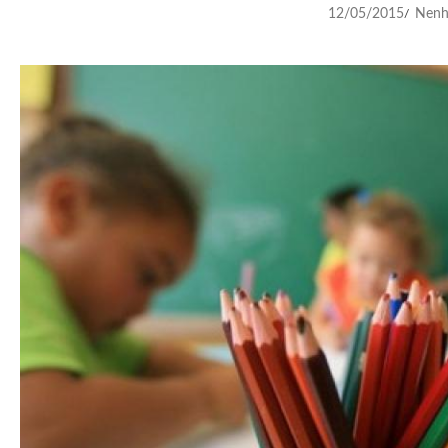
12/05/2015
Nenh
/