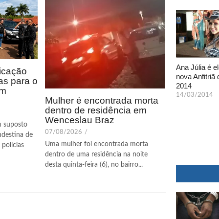
Ana Júlia é el
icação
nova Anfitriã 
as para o
2014
em
14/03/2014
Mulher é encontrada morta
dentro de residência em
Wenceslau Braz
m suposto
07/08/2026
/
ndestina de
Uma mulher foi encontrada morta
polícias
dentro de uma residência na noite
desta quinta-feira (6), no bairro...