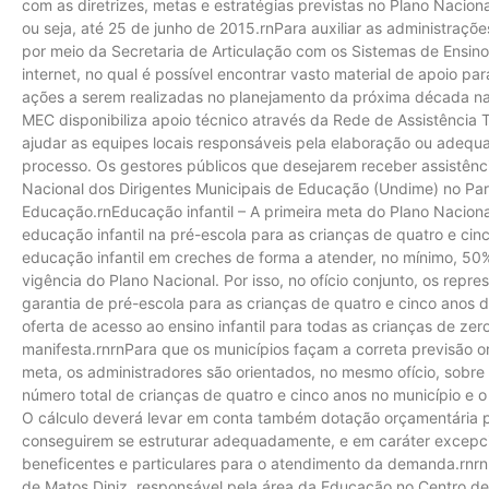
com as diretrizes, metas e estratégias previstas no Plano Nacion
ou seja, até 25 de junho de 2015.rnPara auxiliar as administraçõe
por meio da Secretaria de Articulação com os Sistemas de Ensino
internet, no qual é possível encontrar vasto material de apoio p
ações a serem realizadas no planejamento da próxima década n
MEC disponibiliza apoio técnico através da Rede de Assistência 
ajudar as equipes locais responsáveis pela elaboração ou adeq
processo. Os gestores públicos que desejarem receber assistênc
Nacional dos Dirigentes Municipais de Educação (Undime) no Par
Educação.rnEducação infantil – A primeira meta do Plano Naciona
educação infantil na pré-escola para as crianças de quatro e cin
educação infantil em creches de forma a atender, no mínimo, 50% 
vigência do Plano Nacional. Por isso, no ofício conjunto, os repre
garantia de pré-escola para as crianças de quatro e cinco anos 
oferta de acesso ao ensino infantil para todas as crianças de ze
manifesta.rnrnPara que os municípios façam a correta previsão 
meta, os administradores são orientados, no mesmo ofício, sobre
número total de crianças de quatro e cinco anos no município e o 
O cálculo deverá levar em conta também dotação orçamentária p
conseguirem se estruturar adequadamente, e em caráter excepci
beneficentes e particulares para o atendimento da demanda.rnrn
de Matos Diniz, responsável pela área da Educação no Centro de