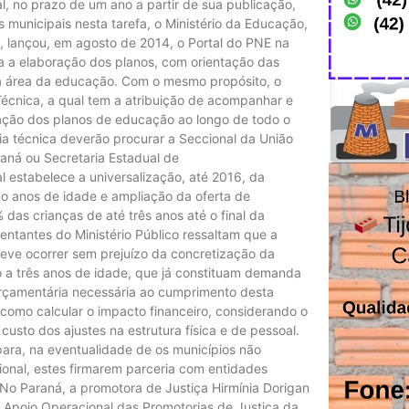
al, no prazo de um ano a partir de sua publicação,
s municipais nesta tarefa, o Ministério da Educação,
, lançou, em agosto de 2014, o Portal do PNE na
ara a elaboração dos planos, com orientação das
a área da educação. Com o mesmo propósito, o
Técnica, a qual tem a atribuição de acompanhar e
uação dos planos de educação ao longo de todo o
ia técnica deverão procurar a Seccional da União
aná ou Secretaria Estadual de
l estabelece a universalização, até 2016, da
co anos de idade e ampliação da oferta de
das crianças de até três anos até o final da
sentantes do Ministério Público ressaltam que a
deve ocorrer sem prejuízo da concretização da
ro a três anos de idade, que já constituam demanda
orçamentária necessária ao cumprimento desta
 como calcular o impacto financeiro, considerando o
custo dos ajustes na estrutura física e de pessoal.
ara, na eventualidade de os municípios não
onal, estes firmarem parceria com entidades
No Paraná, a promotora de Justiça Hirmínia Dorigan
 Apoio Operacional das Promotorias de Justiça da