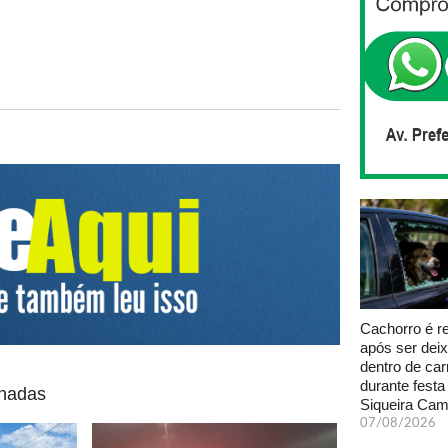
Cachorro é r
após ser dei
dentro de car
durante fest
onadas
Siqueira Ca
07/08/2026