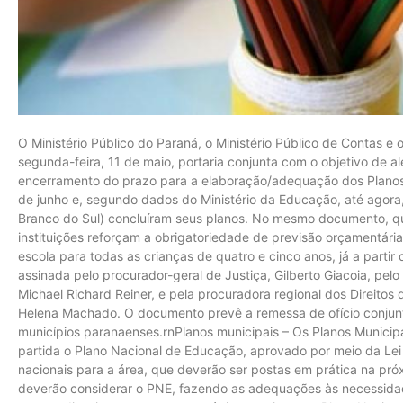
O Ministério Público do Paraná, o Ministério Público de Contas e 
segunda-feira, 11 de maio, portaria conjunta com o objetivo de al
encerramento do prazo para a elaboração/adequação dos Planos 
de junho e, segundo dados do Ministério da Educação, até agora
Branco do Sul) concluíram seus planos. No mesmo documento, qu
instituições reforçam a obrigatoriedade de previsão orçamentária
escola para todas as crianças de quatro e cinco anos, já a partir 
assinada pelo procurador-geral de Justiça, Gilberto Giacoia, pelo
Michael Richard Reiner, e pela procuradora regional dos Direitos 
Helena Machado. O documento prevê a remessa de ofício conjunt
municípios paranaenses.rnPlanos municipais – Os Planos Munic
partida o Plano Nacional de Educação, aprovado por meio da Lei
nacionais para a área, que deverão ser postas em prática na pr
deverão considerar o PNE, fazendo as adequações às necessidade