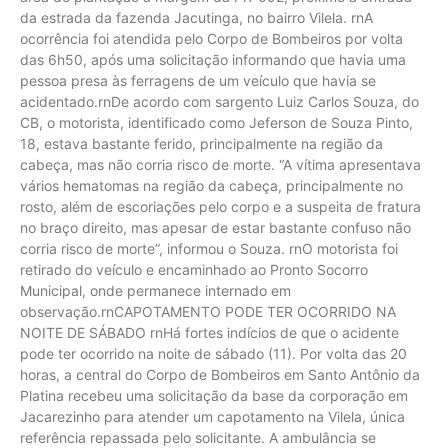
da estrada da fazenda Jacutinga, no bairro Vilela. rnA
ocorrência foi atendida pelo Corpo de Bombeiros por volta
das 6h50, após uma solicitação informando que havia uma
pessoa presa às ferragens de um veículo que havia se
acidentado.rnDe acordo com sargento Luiz Carlos Souza, do
CB, o motorista, identificado como Jeferson de Souza Pinto,
18, estava bastante ferido, principalmente na região da
cabeça, mas não corria risco de morte. “A vítima apresentava
vários hematomas na região da cabeça, principalmente no
rosto, além de escoriações pelo corpo e a suspeita de fratura
no braço direito, mas apesar de estar bastante confuso não
corria risco de morte”, informou o Souza. rnO motorista foi
retirado do veículo e encaminhado ao Pronto Socorro
Municipal, onde permanece internado em
observação.rnCAPOTAMENTO PODE TER OCORRIDO NA
NOITE DE SÁBADO rnHá fortes indícios de que o acidente
pode ter ocorrido na noite de sábado (11). Por volta das 20
horas, a central do Corpo de Bombeiros em Santo Antônio da
Platina recebeu uma solicitação da base da corporação em
Jacarezinho para atender um capotamento na Vilela, única
referência repassada pelo solicitante. A ambulância se