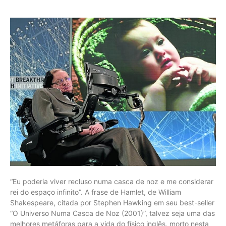
“Eu poderia viver recluso numa casca de noz e me considerar rei do espaço infinito”. A frase de Hamlet, de William Shakespeare, citada por Stephen Hawking em seu best-seller “O Universo Numa Casca de Noz (2001)”, talvez seja uma das melhores metáforas para a vida do físico inglês, morto nesta quarta-feira (14) aos 76 anos por complicações da esclerose lateral amiotrófica, doença degenerativa com a qual conviveu desde a juventude. Segundo informe da família do cientista, ele faleceu em sua casa em Cambridge, no Reino Unido. rnO jornal britânico “The Guardian” publicou trechos do comunicado dos filhos de Hawking, Lucy, Robert e Tim, em que afirmaram: “Ele foi um grande cientista e um homem extraordinário. Seu legado irá viver por muitos anos. Sua coragem e persistência, além de seu brilhantismo e bom humor, inspiraram pessoas em todo o mundo. (…) Nós vamos sentir sua falta para sempre”.rnLegadornEle ficou mundialmente conhecido como o cientista que vivia recluso em uma cadeira de rodas computadorizada sem poder mexer o corpo franzino e atrofiado. E como o pensador que conquistou reinados da física ao ajudar a entender a origem do Universo e o papel dos buracos negros. “Se vi mais longe, foi por estar sobre ombros de gigantes”, diz Hawking, citando Isaac Newton (1643-1727), na obra “Os Gênios da Ciência” (2002), na qual revisita pensadores revolucionários.rnSua genialidade, que contribuiu para o avanço da física, e sua irreverência, que permitiu dar asas a um fenômeno pop, fizeram com que ele se assemelhasse muito com Albert Einstein (1879-1955), outro gênio pop. Hawking ocupou a cadeira de Isaac Newton como professor de matemática na Universidade de Cambridge até 2009, quando se comunicava apenas com um botão, utilizando um sintetizador de voz. Mas foi sua capacidade de contar ao público leigo, em linguagem fácil e cativante, as complexas teorias do mundo moderno, que fizeram dele um astro mundial.rnSeu primeiro best-seller, “Uma Breve História do Tempo” (1988), traduzido em 35 línguas, teve mais de 10 milhões de cópias vendidas em 20 anos. Na obra em que trata de teorias como a do princípio quântico da incerteza, supercordas e buracos negros, inclui apenas uma única equação matemática: a elegante E = mc², famosa fórmula da equivalência entre matéria e energia de Einstein. Escreveu outros três best-sellers, além de uma série de livros infantis, produzidos com sua filha Lucy Hawking.rnA vida de Hawking, marcada pela superação de limites e pelos romances atribulados de seus dois casamentos, se tornaram alvo do interesse e da curiosidade do público ao ponto de chegar à tela dos cinemas, em “A Teoria de Tudo” (2014). Nos últimos anos de vida, Hawking manteve-se presente no noticiário, participando ativamente dos debates mais contemporâneos, como sobre o advento da inteligência artificial e o aquecimento global.rnEntendia a saída do Reino Unido da União Europeia e a eleição de Donald Trump nos EUA como um “grito de raiva dos eleitores que se sentiam abandonadas por seus líderes”, mas considerava os dois fatos como anúncios do “tempo mais perigoso para nosso planeta”.rnPor considerar a Terra frágil para suportar as mais recentes transformações, causava polêmica ao dizer que o fim da era humana no planeta está próximo. Em constatações desconcertantes na área em que era especialista, como a de que viajar no tempo é impossível, frustrava aficionados em física teórica que ele mesmo ajudou a cativar. Hawking cunhou diversas frases de efeito, como a de que “não importa o quão ruim a vida possa ser, há sempre algo que se possa fazer e ter sucesso”. Em ações práticas, incentivava projetos milionários de busca por novas moradas e vida inteligenteUniverso afora.rnO físico defendia que as novas tecnologias não fossem utilizadas para fins violentos e via nos robôs inteligentes o potencial de ser “o maior evento na história de nossa civilização” ou a “arquitetura de nossa própria destruição”.rnAo ser questionado sobre seus propósitos, dizia ter na vida um objetivo simples: “a compreensão completa do Universo”. Por sua história de superação, por conseguir chegar às pessoas com seu talento comunicativo e pelo seu interesse em áreas que extrapolavam seu campo de estudo, perseguiu esse fim para além da física. “Olhe para as estrelas, não para os seus pés”, explicou Hawking em 2012, ao completar 70 anos.rnPara quem é leigo, existem duas físicas. Uma é um universo repleto de cálculos matemáticos e fórmulas ininteligíveis. Outra, um mundo fascinante, onde nada é como enxergamos. O passar do tempo não é sempre o mesmo tal qual percebemos, as dimensões espaciais podem ser diversas. E lugares distantes de nossa pequena aldeia chamada Via Láctea abrigam os mais extravagantes fenômenos que podem caber em nossa imaginação.rnÉ essa segunda física que muitos conheceram lendo “Uma Breve História do Tempo” e “Universo em Uma Casca de Noz”. Neste segundo livro, repleto de ilustrações, é possível ver desenhado como o espaço e o tempo constituem dimensões conectadas –três dimensões espaciais e uma, temporal –, que se “curvam” em conjunto quando perturbadas. Ou como só podemos dizer que um gato que tomou um tiro em uma caixa está morto após abrir a caixa.rnE quando um físico “desenha” a teoria da relatividade de Einstein ou os princípios quânticos de Heisenberg e Schrödinger, um leigo aficcionado em física comemora.rnHawking usa a metáfora de uma bola de sinuca solta na borda de um lençol esticado para mostrar como se dá a curvatura do espaço-tempo. O lençol é a dimensão espacial e temporal. E a bola de sinuca é um corpo denso, como uma estrela, que perturba essas dimensões. Imagine agora soltar na borda uma bolinha de gude. Ela vai girar no lençol abaulado ao se aproximar da bola de sinuca, como um planeta orbitando seu sol. E se no lugar da bola de sinuca colocássemos uma bola infinitamente densa? Um buraco se formaria, do qual nem matéria nem energia escapariam: um buraco negro.rnNa metáfora da física relativística de Hawking, buracos no lençol poderiam formar verdadeiras curvas, conectando um pedaço a outro. Ele explica assim a possibilidade de existirem no universo buracos de minhocas, que conectam pontos distantes do universo e que fazem a imaginação sonhar com viagens espaciais através desses buracos. Ou, por que não, para o passado? Afinal, o tempo se curva e se distorce com o espaço, e entrar em um buraco de minhoca poderia significar sair em outra época. Hawking ao mesmo tempo animava e frustrava expectativas de candidatos a passageiros de máquinas do tempo ao mostrar que as leis da física abriam brechas, mas insistiam em conspirar contra esses sonhos — como ao propor a Conjectura de Proteção Cronológica.rnHawking pertence à geração de físicos que, além do uso da matemática como instrumento primordial, se preocupa com o valor estético de seus cálculos. Cientistas que são críticos a estudos desse tipo dizem que eles acabam abrindo mão da necessidade de comprovação científica. Nos livros de Hawking, ideias como a de que tudo no Universo pode ser formado pela vibração de supercordas, de que existiriam não três dimensões espaciais, mas diversas, de que não passaríamos de hologramas projetados por paredes no contorno do cosmo, acabam ficando difíceis de caberem até nas imaginações mais férteis.rnTeoria de TudornHawking nasceu em Oxford, na Inglaterra, em 8 de janeiro de 1942 – exatamente o dia do aniversário de 300 anos da morte de Galileu Galilei (1564-1642). Em um evento de celebração dos seus 70 anos, em 2012, contou que não aprendeu a ler corretamente até os oito anos de idade e que seus amigos de escola fizeram uma aposta de que ele “nunca chegaria a nada”.rn”Minha letra era o desespero de meus professores. Meus colegas me deram o apelido de Einstein, então presumivelmente viram sinais de algo melhor”, contou Hawking, em referência ao fato do físico alemão também ter tido passagem errática pela escola. Mas a ironia do mau aluno que se torna gênio se repetiria. Em 1959, com 17 anos, Hawking entrou para a University College, em Oxford, onde estudou física, concluindo o curso em 1962. Ele se tornaria Ph.D. em cosmologia pelo Trinity Hall, em Cambridge, Inglaterra, em 1966.rnUm ano após terminar a faculdade, aos 21 anos, o físico descobriu que possuía esclerose lateral amiotrófica, uma doença degenerativa que enfraquece os músculos do corpo. Segundo ele, depois de ter suas expectativas de vida “reduzidas a zero”, só se encorajou a continuar estudando quando conheceu quem se tornaria sua mulher, Jane Wild, em uma festa. “Ficar noivo levantou meu espírito”, contou o físico. Eles se casaram em 1965.rnrnrnReprdução/GQ ArnrnHawking e Jane em foto de casamentornEm dezembro de 1977, Jane conheceu o organista Jonathan Hellyer Jones em um coral de igreja do qual participava. Jones se tornou próximo da família Hawking e, em meados da década de 1980, ele e Jane se apaixonaram. O filme “A Teoria de Tudo” mostra que Hawking, cuja doença o deixava com cada vez mais limitações, não teria se oposto ao romance entre os dois. No mesmo período, o físico se aproximava cada vez mais de uma de suas enfermeiras, Elaine Mason. Hawking e Jane tiveram três filhos e se separaram em 1995.rnNo mesmo ano, o físico casou-se com Mason, de quem se divorciou em 2006.rnTim Ockenden/APrnrnHawking em foto de seu segundo casamento, com sua enfermeira Elaine Mason, em 1995rnBuracos negrosrnEm 1970, Hawking iniciou o trabalho sobre as características dos buracos negros. Como resultado de sua pesquisa, descobriu que eles emitem partículas subatômicas –batizadas de radiação Hawking. Em colaboração com Roger Penrose, provou a existência de singularidades, pontos no espaço-tempo onde as grandezas físicas, como a curvatura ou densidade de energia, tornam-se infinitas – fazendo com que as leis da física sejam “quebradas”.rnSeus principais campos de pesquisa foram a cosmologia teórica e gravidade quântica. Hawking se tornou o grande teórico sobre os buracos negros, tendo desenvolvido as qua