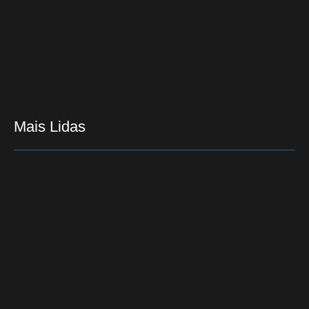
Mega-Sena acumula e prêmio para o próximo
concurso é R$ 80 milhões
10/06/2019
Mais Lidas
Carro capota e motorista some
15/12/2016
Superlua com eclipse lunar enfeita o cÃ©u de
domingo Ã noite
26/09/2015