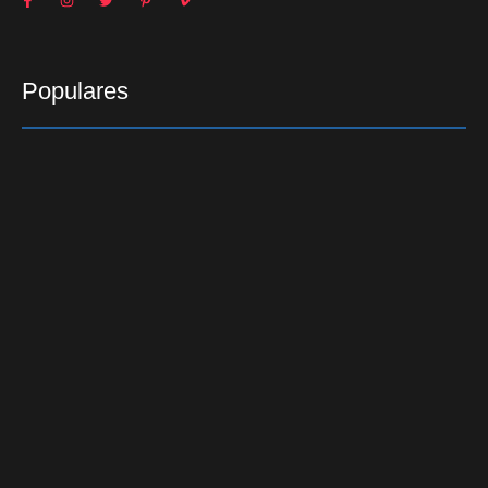
Populares
Teori determina que investigações sobre Lula na Lava
Jato sigam para STF
23/03/2016
“Tive que pular muro de 5 metros e fugir”, diz Naldo
sobre confusão em show
15/02/2016