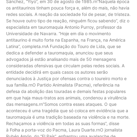
Sánchez, “Yiyo”, em 30 de agosto de 1985.rn”Naquela época
os antitaurinos tinham pouca força e, além do mais, não havia
redes sociais. A reação da sociedade foi de pesar, de tristeza.
Se houve outro tipo de reação, ninguém ficou sabendo”, diz o
especialista em tauromaquia Antonio Purroy, professor da
Universidade de Navarra. “Hoje em dia o movimento
antitaurino é muito forte na Espanha, na França, na América
Latina”, completa.rnA Fundação do Touro de Lida, que se
dedica a defender a tauromaquia, anunciou que seus
advogados já estão analisando mais de 50 mensagens
consideradas ofensivas que circulam pelas redes sociais. A
entidade decidirá em quais casos os autores serão
denunciados à Justiça por ofensas contra o toureiro morto e
sua família.rnO Partido Animalista (Pacma), referência na
defesa da abolição das touradas e demais festas populares
em que haja maus-tratos aos animais, condenou a virulência
das mensagens.rn”Somos contra esses ataques. O que
aconteceu é uma tragédia que só coloca em evidência que a
tauromaquia é uma tradição baseada na violência e na morte.
Rechaçamos a violência em todas as suas formas”, disse
à Folha a porta-voz do Pacma, Laura Duarte.rnO jornalista
Rubén Amón, do “El País”, enfrentou uma avalanche de