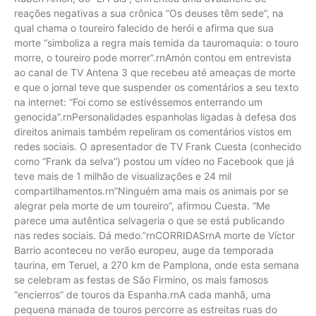
reações negativas a sua crônica “Os deuses têm sede”, na
qual chama o toureiro falecido de herói e afirma que sua
morte “simboliza a regra mais temida da tauromaquia: o touro
morre, o toureiro pode morrer”.rnAmón contou em entrevista
ao canal de TV Antena 3 que recebeu até ameaças de morte
e que o jornal teve que suspender os comentários a seu texto
na internet: “Foi como se estivéssemos enterrando um
genocida”.rnPersonalidades espanholas ligadas à defesa dos
direitos animais também repeliram os comentários vistos em
redes sociais. O apresentador de TV Frank Cuesta (conhecido
como “Frank da selva”) postou um vídeo no Facebook que já
teve mais de 1 milhão de visualizações e 24 mil
compartilhamentos.rn”Ninguém ama mais os animais por se
alegrar pela morte de um toureiro”, afirmou Cuesta. “Me
parece uma autêntica selvageria o que se está publicando
nas redes sociais. Dá medo.”rnCORRIDASrnA morte de Víctor
Barrio aconteceu no verão europeu, auge da temporada
taurina, em Teruel, a 270 km de Pamplona, onde esta semana
se celebram as festas de São Firmino, os mais famosos
“encierros” de touros da Espanha.rnA cada manhã, uma
pequena manada de touros percorre as estreitas ruas do