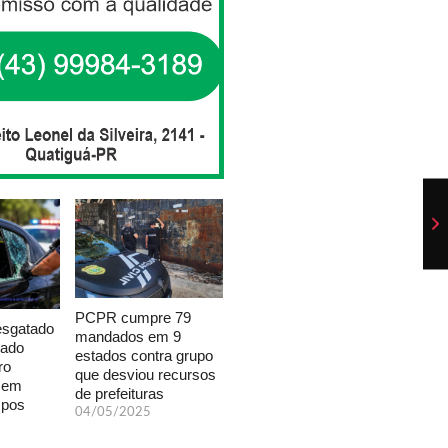
PCPR cumpre 79
esgatado
mandados em 9
xado
estados contra grupo
ro
que desviou recursos
a em
de prefeituras
mpos
04/05/2025