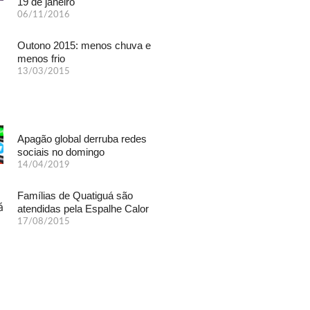
19 de janeiro
06/11/2016
Outono 2015: menos chuva e
menos frio
13/03/2015
Apagão global derruba redes
sociais no domingo
14/04/2019
Famílias de Quatiguá são
atendidas pela Espalhe Calor
17/08/2015