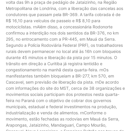
volta das 9h a praça de pedágio de Jataizinho, na Região
Metropolitana de Londrina, com a liberação das cancelas aos
condutores que passam pela BR-369. A tarifa cobrada é de
R$ 16,10 para veículos de passeio e R$ 8,10 para
motociclistas. rnAlém disso, a concessionária Rodonorte
confirmou a interdição nos dois sentidos da BR-376, no km
295, no entrocamento com a PR-445, em Mauá da Serra.
Segundo a Polícia Rodoviária Federal (PRF), os trabalhadores
rurais devem permanecer no local até às 16h com bloqueios
durante 45 minutos e liberação da pista por 15 minutos. O
trânsito em direção a Curitiba já registra lentidão e
congestionamento na manhã desta quarta-feira. rnOs
manifestantes também bloqueiam a BR-277, km 570, em
Cascavel, sem previsão de liberação da pista. rnDe acordo
com informações do site do MST, cerca de 38 organizações e
movimentos sociais participam dos protestos nesta quarta-
feira no Paraná com o objetivo de cobrar dos governos
municipais, estadual e federal investimentos na produção,
industrialização e venda de alimentos. rnConforme o
movimento, estão fechadas as rodovias em Mauá da Serra,
Arapongas, Jataizinho, Mandaguari, Campo Mourão,