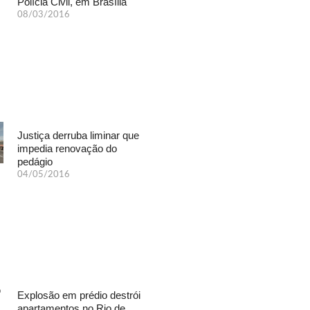
Polícia Civil, em Brasília
08/03/2016
Justiça derruba liminar que
impedia renovação do
pedágio
04/05/2016
Explosão em prédio destrói
apartamentos no Rio de