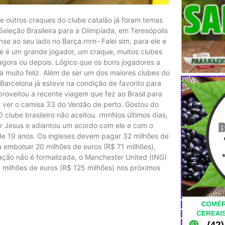
e outros craques do clube catalão já foram temas
eleção Brasileira para a Olimpíada, em Teresópolis
se ao seu lado no Barça.rnrn- Falei sim, para ele e
le é um grande jogador, um craque, muitos clubes
 agora ou depois. Lógico que os bons jogadores a
a muito feliz. Além de ser um dos maiores clubes do
Barcelona já esteve na condição de favorito para
 aproveitou a recente viagem que fez ao Brasil para
 ver o camisa 33 do Verdão de perto. Gostou do
clube brasileiro não aceitou. rnrnNos últimos dias,
or Jesus e adiantou um acordo com ele e com o
 de 19 anos. Os ingleses devem pagar 32 milhões de
a embolsar 20 milhões de euros (R$ 71 milhões),
ação não é formalizada, o Manchester United (ING)
35 milhões de euros (R$ 125 milhões) nos próximos