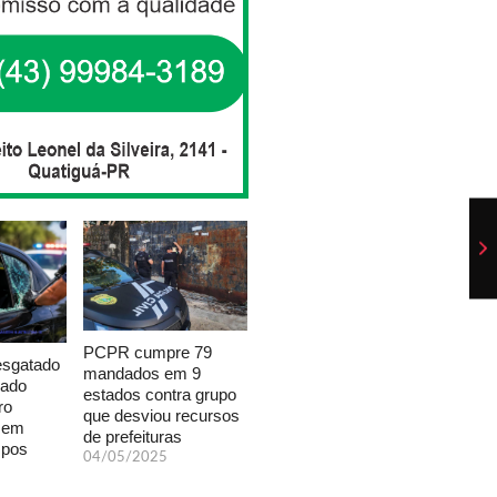
PCPR cumpre 79
esgatado
mandados em 9
xado
estados contra grupo
ro
que desviou recursos
a em
de prefeituras
mpos
04/05/2025