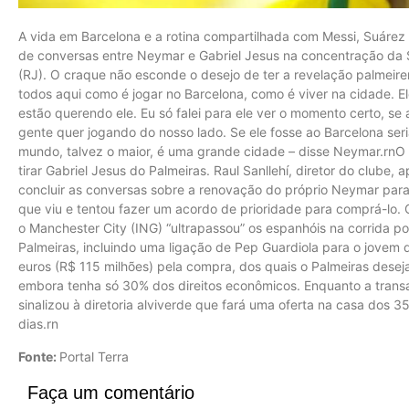
A vida em Barcelona e a rotina compartilhada com Messi, Suárez 
de conversas entre Neymar e Gabriel Jesus na concentração da S
(RJ). O craque não esconde o desejo de ter a revelação palmeiren
todos aqui como é jogar no Barcelona, como é viver na cidade. E
estão querendo ele. Eu só falei para ele ver o momento certo, se
gente quer jogando do nosso lado. Se ele fosse ao Barcelona seri
mundo, talvez o maior, é uma grande cidade – disse Neymar.rnO 
tirar Gabriel Jesus do Palmeiras. Raul Sanllehí, diretor do clube,
concluir as conversas sobre a renovação do próprio Neymar para
que viu e tentou fazer um acordo de prioridade para comprá-lo. O 
o Manchester City (ING) “ultrapassou” os espanhóis na corrida p
Palmeiras, incluindo uma ligação de Pep Guardiola para o jovem
euros (R$ 115 milhões) pela compra, dos quais o Palmeiras desej
embora tenha só 30% dos direitos econômicos. Enquanto a trans
sinalizou à diretoria alviverde que fará uma oferta na casa dos 
dias.rn
Fonte:
Portal Terra
Faça um comentário