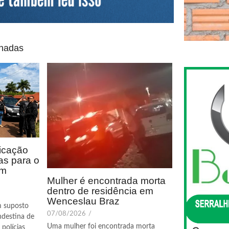
onadas
icação
as para o
em
Mulher é encontrada morta
dentro de residência em
Wenceslau Braz
m suposto
07/08/2026
/
ndestina de
Uma mulher foi encontrada morta
polícias