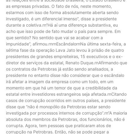
as empresas privadas. O fato de nós, neste momento,
estarmos com isso de forma absolutamente aberta sendo
investigado, é um diferencial imenso”, disse a presidente
durante a coletiva.rn“Há aí uma diferença substantiva, eu
acho que isso pode de fato mudar o país para sempre. Em
que sentido? No sentido que vai se acabar com a
impunidade”, afirmou.rnrnEscândalornNa última sexta-feira, a
sétima fase da operação Lava Jato levou à prisão de quatro
presidentes de grandes empreiteiras, 15 executivos e o ex-
diretor de serviços da estatal, Renato Duque.rnAfirmando que
os contratos da Petrobras já estão sendo analisados, a
presidente no entanto disse não considerar que o escândalo
irá afetar a imagem da empresa como um todo, em um
momento em que há um temor de que a credibilidade da
estatal entre investidores estrangeiros seja afetada.rnCitando
casos de corrupção ocorridos em outros países, a presidente
disse que “não é monopólio da Petrobras estar sendo
investigada por processos internos de corrupção”.rn“A maioria
absoluta dos membros da Petrobras, dos funcionários, não é
corrupta. Agora, tem pessoas que praticaram atos de
corrupção na Petrobras. Então, não se pode pegar a