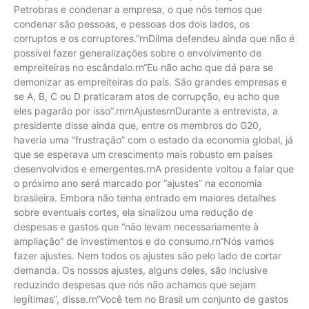
Petrobras e condenar a empresa, o que nós temos que
condenar são pessoas, e pessoas dos dois lados, os
corruptos e os corruptores.”rnDilma defendeu ainda que não é
possível fazer generalizações sobre o envolvimento de
empreiteiras no escândalo.rn“Eu não acho que dá para se
demonizar as empreiteiras do país. São grandes empresas e
se A, B, C ou D praticaram atos de corrupção, eu acho que
eles pagarão por isso”.rnrnAjustesrnDurante a entrevista, a
presidente disse ainda que, entre os membros do G20,
haveria uma “frustração” com o estado da economia global, já
que se esperava um crescimento mais robusto em países
desenvolvidos e emergentes.rnA presidente voltou a falar que
o próximo ano será marcado por “ajustes” na economia
brasileira. Embora não tenha entrado em maiores detalhes
sobre eventuais cortes, ela sinalizou uma redução de
despesas e gastos que “não levam necessariamente à
ampliação” de investimentos e do consumo.rn“Nós vamos
fazer ajustes. Nem todos os ajustes são pelo lado de cortar
demanda. Os nossos ajustes, alguns deles, são inclusive
reduzindo despesas que nós não achamos que sejam
legítimas”, disse.rn“Você tem no Brasil um conjunto de gastos