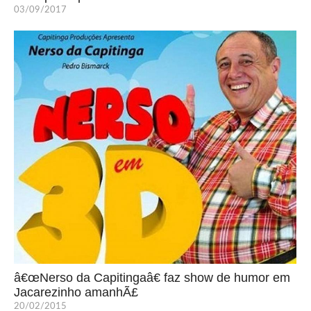
03/09/2017
â€œNerso da Capitingaâ€ faz show de humor em
Jacarezinho amanhÃ£
20/02/2015