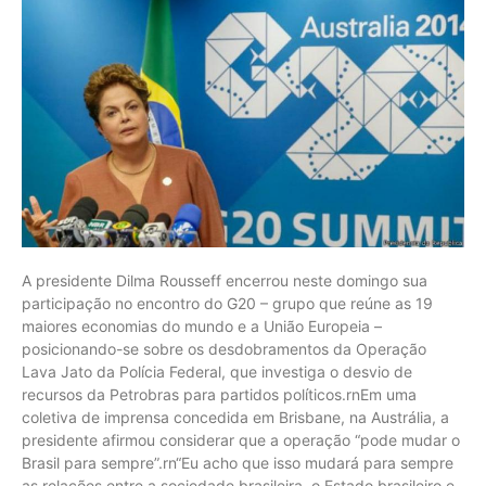
A presidente Dilma Rousseff encerrou neste domingo sua
participação no encontro do G20 – grupo que reúne as 19
maiores economias do mundo e a União Europeia –
posicionando-se sobre os desdobramentos da Operação
Lava Jato da Polícia Federal, que investiga o desvio de
recursos da Petrobras para partidos políticos.rnEm uma
coletiva de imprensa concedida em Brisbane, na Austrália, a
presidente afirmou considerar que a operação “pode mudar o
Brasil para sempre”.rn“Eu acho que isso mudará para sempre
as relações entre a sociedade brasileira, o Estado brasileiro e