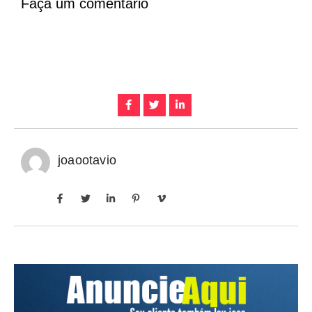
Faça um comentário
joaootavio