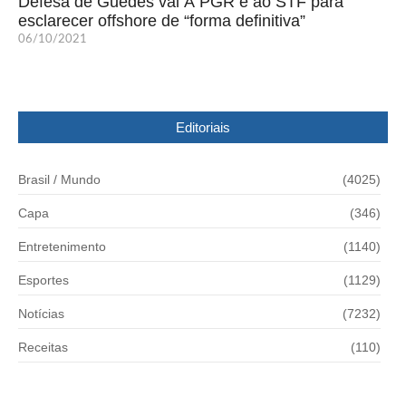
Defesa de Guedes vai Ã PGR e ao STF para
esclarecer offshore de “forma definitiva”
06/10/2021
Editoriais
Brasil / Mundo
(4025)
Capa
(346)
Entretenimento
(1140)
Esportes
(1129)
Notícias
(7232)
Receitas
(110)