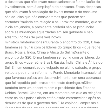
e despesas que não levam necessariamente à ampliação do
investimento, nem à ampliação do consumo. Essas despesas
que não levam à ampliação do investimento e do consumo
são aquelas que nós consideramos que podem ser
cortadas.”rnAinda em relação a seu próximo mandato, que se
inicia em janeiro, a presidente preferiu não se pronunciar
sobre as mudanças aguardadas em seu gabinete e não
adiantou nomes de possíveis novos
ministros.rnInternacionalrnDurante o encontro do G20, Dilma
também se reuniu com os líderes do grupo Brics – que reúne
Brasil, Rússia, Índia, China e África do Sul.rnDurante o
encontro do G20, Dilma também se reuniu com os líderes do
grupo Brics – que reúne Brasil, Rússia, Índia, China e África do
Sul. Em um comunicado divulgado no último sábado, o grupo
voltou a pedir uma reforma no Fundo Monetário Internacional
que favoreça países em desenvolvimento, em uma cobrança
que foi repetida pela presidente neste domingo.rnDilma
também teve um encontro com o presidente dos Estados
Unidos, Barack Obama, em um momento em que as relações
entre os dois países ainda estão estão estremecidas após as
denúncias de que o governo dos EUA espionou empresas e
líderes brasileiros, no ano passado.rnSegundo a presidente,