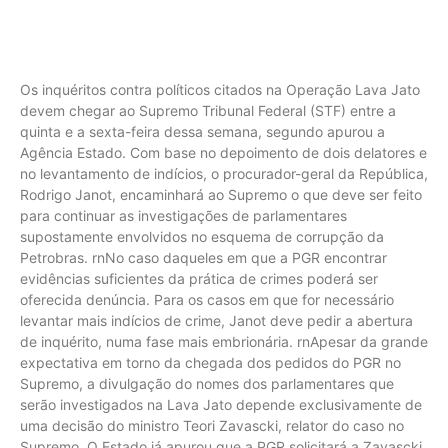
Os inquéritos contra políticos citados na Operação Lava Jato
devem chegar ao Supremo Tribunal Federal (STF) entre a
quinta e a sexta-feira dessa semana, segundo apurou a
Agência Estado. Com base no depoimento de dois delatores e
no levantamento de indícios, o procurador-geral da República,
Rodrigo Janot, encaminhará ao Supremo o que deve ser feito
para continuar as investigações de parlamentares
supostamente envolvidos no esquema de corrupção da
Petrobras. rnNo caso daqueles em que a PGR encontrar
evidências suficientes da prática de crimes poderá ser
oferecida denúncia. Para os casos em que for necessário
levantar mais indícios de crime, Janot deve pedir a abertura
de inquérito, numa fase mais embrionária. rnApesar da grande
expectativa em torno da chegada dos pedidos do PGR no
Supremo, a divulgação do nomes dos parlamentares que
serão investigados na Lava Jato depende exclusivamente de
uma decisão do ministro Teori Zavascki, relator do caso no
Supremo. O Estado já apurou que a PGR solicitará a Zavascki