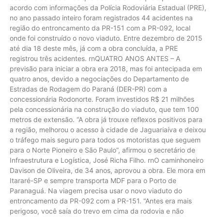
acordo com informações da Polícia Rodoviária Estadual (PRE),
no ano passado inteiro foram registrados 44 acidentes na
região do entroncamento da PR-151 com a PR-092, local
onde foi construído o novo viaduto. Entre dezembro de 2015
até dia 18 deste mês, já com a obra concluída, a PRE
registrou três acidentes. rnQUATRO ANOS ANTES – A
previsão para iniciar a obra era 2018, mas foi antecipada em
quatro anos, devido a negociações do Departamento de
Estradas de Rodagem do Paraná (DER-PR) com a
concessionária Rodonorte. Foram investidos R$ 21 milhões
pela concessionária na construção do viaduto, que tem 100
metros de extensão. “A obra já trouxe reflexos positivos para
a região, melhorou o acesso à cidade de Jaguariaíva e deixou
o tráfego mais seguro para todos os motoristas que seguem
para o Norte Pioneiro e São Paulo”, afirmou o secretário de
Infraestrutura e Logística, José Richa Filho. rnO caminhoneiro
Davison de Oliveira, de 34 anos, aprovou a obra. Ele mora em
Itararé-SP e sempre transporta MDF para o Porto de
Paranaguá. Na viagem precisa usar o novo viaduto do
entroncamento da PR-092 com a PR-151. “Antes era mais
perigoso, você saía do trevo em cima da rodovia e não