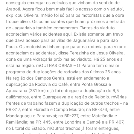
conseguia enxergar os veículos que vinham do sentido de
Arapoti. Agora ficou bem mais fácil o acesso com o viaduto”,
explicou Oliveira. rnNão foi só para os motoristas que a obra
trouxe alívio. Os comerciantes que ficam próximos à entrada
de Jaguariaíva também comemoram. “Antes do viaduto
aconteciam vários acidentes aqui. Existia somente um trevo
que dava acesso para as vilas de Jaguariaíva e para São
Paulo. Os motoristas tinham que parar na rodovia para virar e
aconteciam os acidentes”, disse Terezinha de Jesus Oliveira,
dona de uma vidraçaria próxima ao viaduto. Há 25 anos ela
está na região. rnOUTRAS OBRAS – O Paraná tem o maior
programa de duplicações de rodovias dos últimos 25 anos.
Na região dos Campos Gerais, está em andamento a
duplicação da Rodovia do Café, entre Ponta Grossa e
Apucarana (231 km) e já foi entregue a duplicação de 6,5
quilômetros, entre Guarapuava e a região de Relógio. rnVárias
frentes de trabalho fazem a duplicação de outros trechos – na
PR-317, entre Floresta e Campo Mourão; na BR-376, entre
Mandaguaçu e Paranavaí; na BR-277, entre Matelândia e
Ramilândia; na PR-445, entre Londrina e Cambé e a PR-407,
no Litoral do Estado. rnOutros trechos já foram entregues,