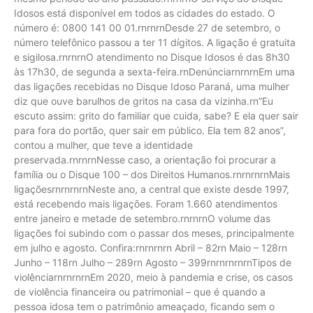
Idosos está disponível em todos as cidades do estado. O
número é: 0800 141 00 01.rnrnrnDesde 27 de setembro, o
número telefônico passou a ter 11 dígitos. A ligação é gratuita
e sigilosa.rnrnrnO atendimento no Disque Idosos é das 8h30
às 17h30, de segunda a sexta-feira.rnDenúnciarnrnrnEm uma
das ligações recebidas no Disque Idoso Paraná, uma mulher
diz que ouve barulhos de gritos na casa da vizinha.rn”Eu
escuto assim: grito do familiar que cuida, sabe? E ela quer sair
para fora do portão, quer sair em público. Ela tem 82 anos”,
contou a mulher, que teve a identidade
preservada.rnrnrnNesse caso, a orientação foi procurar a
família ou o Disque 100 – dos Direitos Humanos.rnrnrnrnMais
ligaçõesrnrnrnrnNeste ano, a central que existe desde 1997,
está recebendo mais ligações. Foram 1.660 atendimentos
entre janeiro e metade de setembro.rnrnrnO volume das
ligações foi subindo com o passar dos meses, principalmente
em julho e agosto. Confira:rnrnrnrn Abril – 82rn Maio – 128rn
Junho – 118rn Julho – 289rn Agosto – 399rnrnrnrnrnTipos de
violênciarnrnrnrnEm 2020, meio à pandemia e crise, os casos
de violência financeira ou patrimonial – que é quando a
pessoa idosa tem o patrimônio ameaçado, ficando sem o