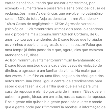
cartão bancário ou tendo que assinar empréstimos, por
exemplo – aumentaram e passaram a ser a principal causa de
reclamações.rnrnrnAs denúncias que envolvem o patrimônio
somam 33% do total. Veja as demais:rnrnrnrn Abandono –
14%rn Casos de negligência – 13%rn Agressão verbal ou
psicológica – 12%rnrnrnrnNos últimos dois anos, o abandono
era o problema mais comum.rnrnrnAdilson Cordeiro, de 60
anos, contou aos atendentes do Disque Idoso que foi ajudar
os vizinhos e ouviu uma agressão de um rapaz.rn”Falou que
meu tempo já tinha passado e que, agora, eles que estavam
atendendo ali”, disse
Adilson.rnrnrnrnLevantamentornrnrnrnUm levantamento do
Disque Idoso mostrou que a cada dez casos de violação de
direitos, o agressor é um familiar da vítima. Na maior parte
das vezes, é um filho ou uma filha, seguido do cônjuge e dos
netos.rnrnrnUma idosa ligou à central de atendimentos para
saber o que fazer, já que a filha quer que ela vá para uma
casa de repouso e ela não gostaria de ir.rnrnrnrn”Eles querem
colocar a gente, idoso, em um asilo, nessas casas de repouso.
E se a gente não quiser ir, a gente pode não querer e aonde
que a gente pode pedir?”rnrnrnrnEla recebeu a informação de