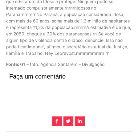
que o Estatuto do Idoso a protege. Ninguém pode ser
internado compulsoriamente.rnrnrnIdosos no
ParanárnrnrnrnNo Paraná, a população considerada idosa,
com mais de 60 anos, soma mais de 1,3 milhão de habitantes
e representa 11,2% da população.rnrnrnA estimativa é de que,
em 2050, chegue a 30% dos paranaenses.rn”Se você de
algum tipo de violência contra o idoso, denuncie. Isso não
pode ficar impune”, afirmou o secretário estadual de Justiça,
Família e Trabalho, Ney Leprevost.rnrnrnrnrnrnrn rn
Fonte:
G1 – foto: Agência Santarém – Divulgação
Faça um comentário