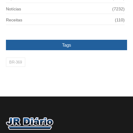
Notícias
(7232)
Receitas
(110)
Tags
BR-369