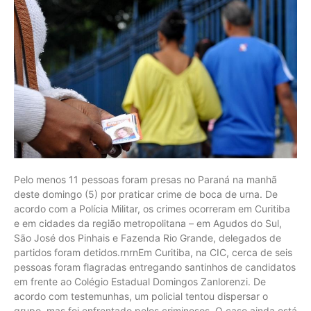
Pelo menos 11 pessoas foram presas no Paraná na manhã
deste domingo (5) por praticar crime de boca de urna. De
acordo com a Polícia Militar, os crimes ocorreram em Curitiba
e em cidades da região metropolitana – em Agudos do Sul,
São José dos Pinhais e Fazenda Rio Grande, delegados de
partidos foram detidos.rnrnEm Curitiba, na CIC, cerca de seis
pessoas foram flagradas entregando santinhos de candidatos
em frente ao Colégio Estadual Domingos Zanlorenzi. De
acordo com testemunhas, um policial tentou dispersar o
grupo, mas foi enfrentado pelos criminosos. O caso ainda está