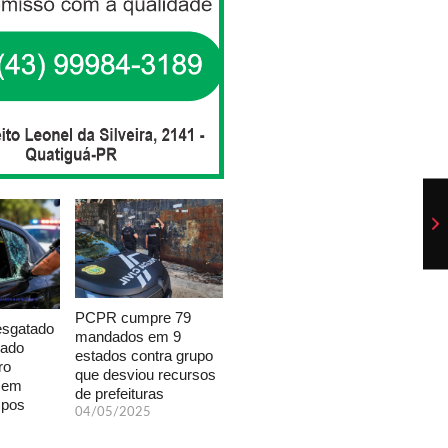
PCPR cumpre 79
esgatado
mandados em 9
xado
estados contra grupo
ro
que desviou recursos
a em
de prefeituras
mpos
04/05/2025