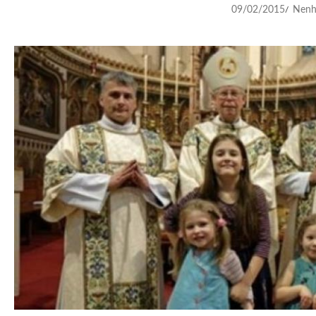
09/02/2015
Nenh
/