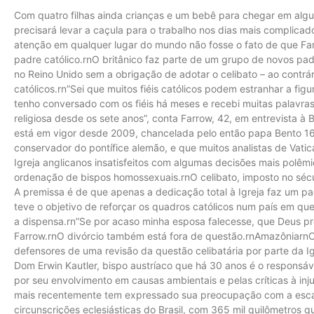
Com quatro filhas ainda crianças e um bebê para chegar em algun
precisará levar a caçula para o trabalho nos dias mais complica
atenção em qualquer lugar do mundo não fosse o fato de que Fa
padre católico.rnO britânico faz parte de um grupo de novos pad
no Reino Unido sem a obrigação de adotar o celibato – ao contrá
católicos.rn”Sei que muitos fiéis católicos podem estranhar a f
tenho conversado com os fiéis há meses e recebi muitas palavras
religiosa desde os sete anos”, conta Farrow, 42, em entrevista à 
está em vigor desde 2009, chancelada pelo então papa Bento 16
conservador do pontífice alemão, e que muitos analistas de Vat
Igreja anglicanos insatisfeitos com algumas decisões mais polêmi
ordenação de bispos homossexuais.rnO celibato, imposto no século
A premissa é de que apenas a dedicação total à Igreja faz um pa
teve o objetivo de reforçar os quadros católicos num país em que 
a dispensa.rn”Se por acaso minha esposa falecesse, que Deus pr
Farrow.rnO divórcio também está fora de questão.rnAmazôniarn
defensores de uma revisão da questão celibatária por parte da Ig
Dom Erwin Kautler, bispo austríaco que há 30 anos é o responsáv
por seu envolvimento em causas ambientais e pelas críticas à inju
mais recentemente tem expressado sua preocupação com a esca
circunscrições eclesiásticas do Brasil, com 365 mil quilômetros