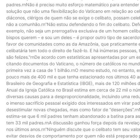
padres.rnNão é preciso muito esforço matemático para entender 
solução que não uma flexibilização do Vaticano em relação ao cel
diáconos, clérigos de quem não se exige o celibato, possam cele
não a comunhão.rn”Não estou defendendo o fim do celibato. Defen
exemplo, não seja um prerrogativa exclusiva de um homem celibat
bispos querem – e sou um deles – é propor outro tipo de sacerdo
favor de comunidades como as da Amazônia, que praticamente es
celibatária tem todo o direito de fazê-lo. E há inúmeras pessoa
são felizes.”rnDe acordo com estatísticas apresentadas por um 
citando documentos do Vaticano, o número de católicos no mund
primeira vez a casa de 1 bilhão.rnO mesmo estudo, no entanto, 
pouco mais de 400 mil e que tenha estacionado nos últimos 40 an
Brasileiro de Geografia e Estatística (IBGE), mais de 120 milhões 
Anual da Igreja Católica no Brasil estima em cerca de 22 mil o n
diversas causas para a desproporcionalidade, incluindo uma re
o imenso sacrifício pessoal exigido dos interessados em virar pa
desestimular novas chegadas, mas como fator de “deserções”.rnN
estima-se que 6 mil padres tenham abandonado a batina para ass
tem 33 mil padres.rnA discussão ganhou força depois da revelaçã
nos últimos anos.rn”Ninguém discute que o celibato tem seu valor
evitar desvios de comportamento por quem não está preparado pa