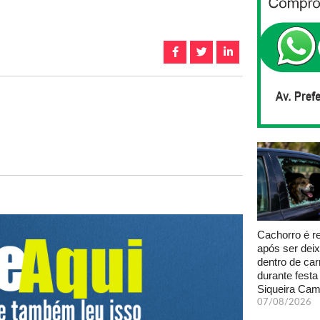
Cachorro é r
após ser dei
dentro de car
durante fest
Siqueira Ca
07/08/2026