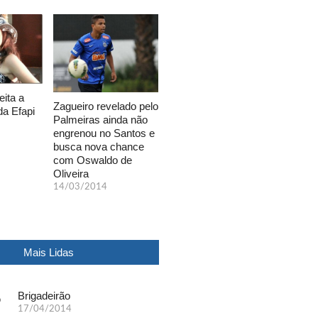
eita a
Zagueiro revelado pelo
da Efapi
Palmeiras ainda não
engrenou no Santos e
busca nova chance
com Oswaldo de
Oliveira
14/03/2014
Mais Lidas
Brigadeirão
17/04/2014