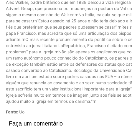
Alex Walker, padre britânico que em 1988 deixou a vida religiosa
Advent Group, que pressiona por mudanças na postura do Vatica
sigam o mesmo caminho de Walker.rnNa Itália, calcula-se que mi
para se casar.rn”Estou casado há 25 anos e não teria deixado a I
fiés que prefeririam que seus padres pudessem se casar”.rnResi
papa Francisco, mas acredita que só uma articulação dos bispos b
adiante.rnO mais recente pronunciamento do pontífice sobre o c
entrevista ao jornal italiano LaRepubblica, Francisco é citado co
problemas” para a Igreja.rnNão são apenas os anglicanos que co
um ramo autônomo pouco conhecido do Catolicismo, os padres 
de exceção também estão entre os defensores do status quo catól
casado convertido ao Catolicismo. Sociólogo da Universidade Ca
livro em abril um estudo sobre padres casados nos EUA – o núm
alguém que renuncia ao casamento e ao sexo numa sociedade tão
este sacrifício tem um valor institucional importante para a Igrej
Igreja sofreria muito em termos de imagem junto aos fiéis se ad
ajudou muito a Igreja em termos de carisma.”rn
Fonte:
Uol
Faça um comentário