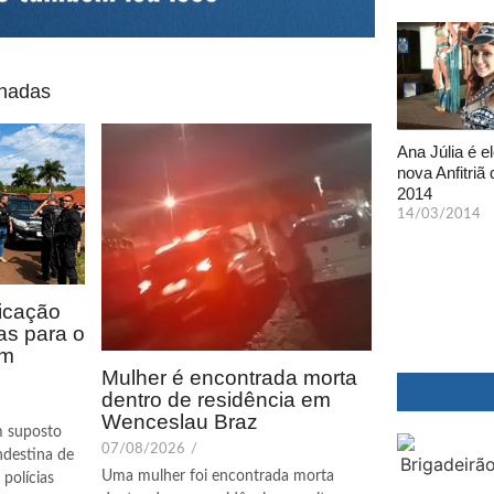
onadas
Ana Júlia é el
nova Anfitriã 
2014
14/03/2014
icação
as para o
em
Mulher é encontrada morta
dentro de residência em
Wenceslau Braz
m suposto
07/08/2026
/
ndestina de
Uma mulher foi encontrada morta
polícias