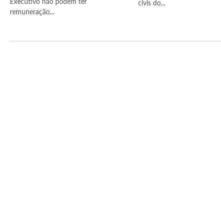
Executivo não podem ter
civis do...
remuneração...