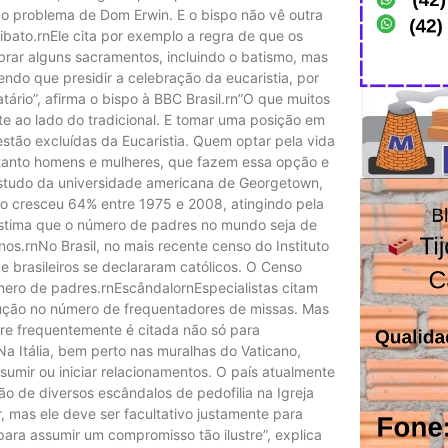
o problema de Dom Erwin. E o bispo não vê outra
ibato.rnEle cita por exemplo a regra de que os
brar alguns sacramentos, incluindo o batismo, mas
do que presidir a celebração da eucaristia, por
ário”, afirma o bispo à BBC Brasil.rn”O que muitos
te ao lado do tradicional. E tomar uma posição em
tão excluídas da Eucaristia. Quem optar pela vida
s, tanto homens e mulheres, que fazem essa opção e
estudo da universidade americana de Georgetown,
o cresceu 64% entre 1975 e 2008, atingindo pela
estima que o número de padres no mundo seja de
os.rnNo Brasil, no mais recente censo do Instituto
de brasileiros se declararam católicos. O Censo
úmero de padres.rnEscândalornEspecialistas citam
dução no número de frequentadores de missas. Mas
dre frequentemente é citada não só para
a Itália, bem perto nas muralhas do Vaticano,
umir ou iniciar relacionamentos. O país atualmente
o de diversos escândalos de pedofilia na Igreja
, mas ele deve ser facultativo justamente para
ra assumir um compromisso tão ilustre”, explica