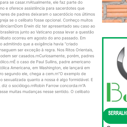
 para se casar.rnAtualmente, ele faz parte do
no e oferece assistência para sacerdotes que
lhares de padres deixaram o sacerdócio nos últimos
greja se o celibato fosse opcional. Conheço muitos
stênciarnDom Erwin diz ter apresentado seu caso ao
rasileiros junto ao Vaticano possa levar a questão
elibato ocorreu em agosto do ano passado. Em
mo admitindo que a exigência havia “criado
nseguem ser exceção à regra. Nos Ritos Orientais,
podem ser casados.rnCuriosamente, porém, padres
ico.rnÉ o caso de Paul Sullins, padre americano
tólica Americana, em Washington, ele lançará em
ero segundo ele, chega a cem.rn”O exemplo de
 sexualizada quanto a nossa é algo formidável. E
a”, diz o sociólogo.rnRobin Farrow concorda:rn”A
otasse muitas mudanças nesse sentido. O celibato