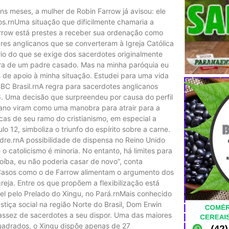
s meses, a mulher de Robin Farrow já avisou: ele
dos.rnUma situação que dificilmente chamaria a
rrow está prestes a receber sua ordenação como
res anglicanos que se converteram à Igreja Católica
rio do que se exige dos sacerdotes originalmente
igura de um padre casado. Mas na minha paróquia eu
 de apoio à minha situação. Estudei para uma vida
BBC Brasil.rnA regra para sacerdotes anglicanos
. Uma decisão que surpreendeu por causa do perfil
icano viram como uma manobra para atrair para a
cas de seu ramo do cristianismo, em especial a
 12, simboliza o triunfo do espírito sobre a carne.
dre.rnA possibilidade de dispensa no Reino Unido
o catolicismo é minoria. No entanto, há limites para
oíba, eu não poderia casar de novo”, conta
Casos como o de Farrow alimentam o argumento dos
reja. Entre os que propõem a flexibilização está
el pelo Prelado do Xingu, no Pará.rnMais conhecido
stiça social na região Norte do Brasil, Dom Erwin
ssez de sacerdotes a seu dispor. Uma das maiores
 quadrados, o Xingu dispõe apenas de 27