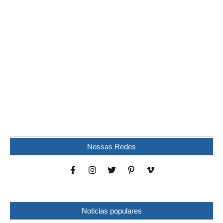
Mulher é encontrada morta dentro de residência
em Wenceslau Braz
07/08/2026
/
Uma mulher foi encontrada morta dentro de uma residência na
noite desta quinta-feira (6), no bairro...
Nossas Redes
Noticias populares