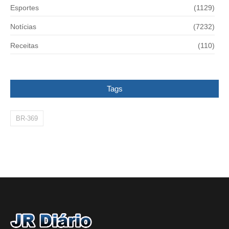
Esportes
(1129)
Notícias
(7232)
Receitas
(110)
Tags
BR-369