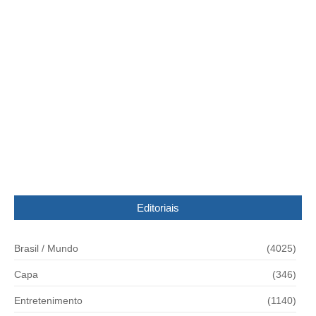
Balanço de afetados pela chuva no PR sobe a
quase 500 mil
11/06/2014
Editoriais
Brasil / Mundo
(4025)
Capa
(346)
Entretenimento
(1140)