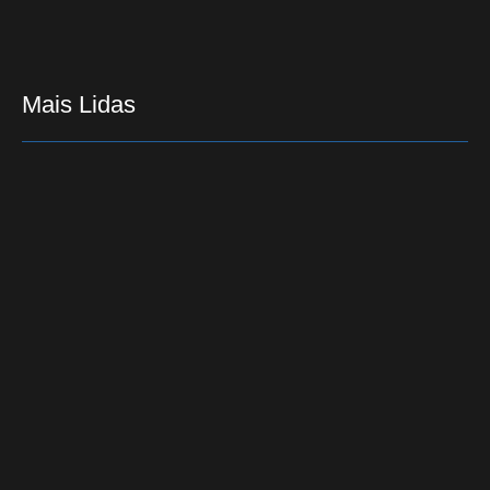
Mais Lidas
Após 17 anos, homem condenado de estupro a
crianças é preso em Jacarezinho
17/01/2015
Paraná é o primeiro a ter 86% dos municípios com
conselhos da pessoa idosa
30/09/2017