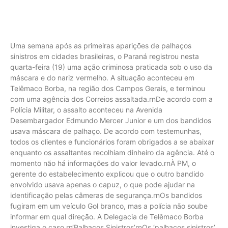
Uma semana após as primeiras aparições de palhaços
sinistros em cidades brasileiras, o Paraná registrou nesta
quarta-feira (19) uma ação criminosa praticada sob o uso da
máscara e do nariz vermelho. A situação aconteceu em
Telêmaco Borba, na região dos Campos Gerais, e terminou
com uma agência dos Correios assaltada.rnDe acordo com a
Polícia Militar, o assalto aconteceu na Avenida
Desembargador Edmundo Mercer Junior e um dos bandidos
usava máscara de palhaço. De acordo com testemunhas,
todos os clientes e funcionários foram obrigados a se abaixar
enquanto os assaltantes recolhiam dinheiro da agência. Até o
momento não há informações do valor levado.rnÀ PM, o
gerente do estabelecimento explicou que o outro bandido
envolvido usava apenas o capuz, o que pode ajudar na
identificação pelas câmeras de segurança.rnOs bandidos
fugiram em um veículo Gol branco, mas a polícia não soube
informar em qual direção. A Delegacia de Telêmaco Borba
investiga o caso.rn‘Palhaços Sinistros’rnOs ‘palhaços sinistros’