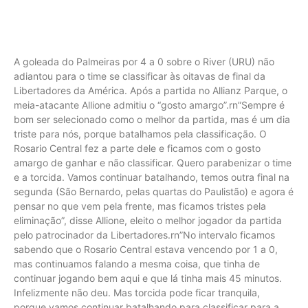
A goleada do Palmeiras por 4 a 0 sobre o River (URU) não
adiantou para o time se classificar às oitavas de final da
Libertadores da América. Após a partida no Allianz Parque, o
meia-atacante Allione admitiu o “gosto amargo”.rn”Sempre é
bom ser selecionado como o melhor da partida, mas é um dia
triste para nós, porque batalhamos pela classificação. O
Rosario Central fez a parte dele e ficamos com o gosto
amargo de ganhar e não classificar. Quero parabenizar o time
e a torcida. Vamos continuar batalhando, temos outra final na
segunda (São Bernardo, pelas quartas do Paulistão) e agora é
pensar no que vem pela frente, mas ficamos tristes pela
eliminação”, disse Allione, eleito o melhor jogador da partida
pelo patrocinador da Libertadores.rn”No intervalo ficamos
sabendo que o Rosario Central estava vencendo por 1 a 0,
mas continuamos falando a mesma coisa, que tinha de
continuar jogando bem aqui e que lá tinha mais 45 minutos.
Infelizmente não deu. Mas torcida pode ficar tranquila,
porque vamos continuar batalhando para classificar para a